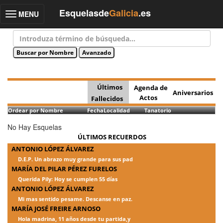
Esquelasde
Galicia
.es
MENU
Toggle
navigation
Últimos
Agenda de
Aniversarios
Actos
Fallecidos
Ordear por Nombre
Fecha
Localidad
Tanatorio
No Hay Esquelas
ÚLTIMOS RECUERDOS
ANTONIO LÓPEZ ÁLVAREZ
D.E.P. Un abrazo muy grande para sus pad
MARÍA DEL PILAR PÉREZ FURELOS
Querida Pily: Hoy se cumplen 55 días
ANTONIO LÓPEZ ÁLVAREZ
Mi mas sentido pesame. Descanse en paz.
MARÍA JOSÉ FREIRE ARNOSO
Hola madrina, 11 años desde tu partida,y