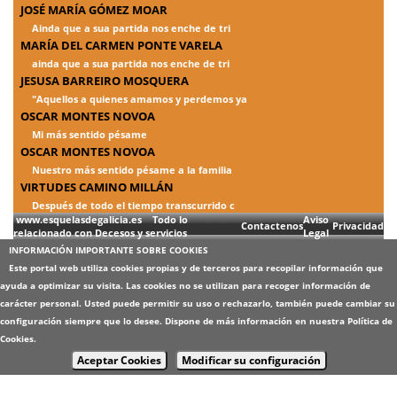
JOSÉ MARÍA GÓMEZ MOAR
Ainda que a sua partida nos enche de tri
MARÍA DEL CARMEN PONTE VARELA
ainda que a sua partida nos enche de tri
JESUSA BARREIRO MOSQUERA
"Aquellos a quienes amamos y perdemos ya
OSCAR MONTES NOVOA
Mi más sentido pésame
OSCAR MONTES NOVOA
Nuestro más sentido pésame a la familia
VIRTUDES CAMINO MILLÁN
Después de todo el tiempo transcurrido c
www.esquelasdegalicia.es Todo lo
Aviso
Contactenos
Privacidad
relacionado con Decesos y servicios
Legal
INFORMACIÓN IMPORTANTE SOBRE COOKIES
Este portal web utiliza cookies propias y de terceros para recopilar información que
ayuda a optimizar su visita. Las cookies no se utilizan para recoger información de
carácter personal. Usted puede permitir su uso o rechazarlo, también puede cambiar su
configuración siempre que lo desee. Dispone de más información en nuestra
Política de
Cookies
.