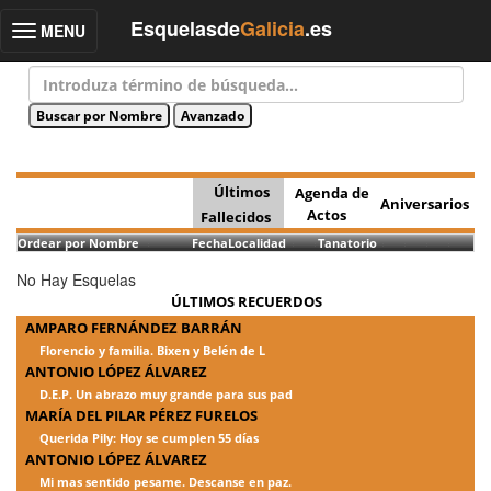
Esquelasde
Galicia
.es
MENU
Toggle
navigation
Últimos
Agenda de
Aniversarios
Actos
Fallecidos
Ordear por Nombre
Fecha
Localidad
Tanatorio
No Hay Esquelas
ÚLTIMOS RECUERDOS
AMPARO FERNÁNDEZ BARRÁN
Florencio y familia. Bixen y Belén de L
ANTONIO LÓPEZ ÁLVAREZ
D.E.P. Un abrazo muy grande para sus pad
MARÍA DEL PILAR PÉREZ FURELOS
Querida Pily: Hoy se cumplen 55 días
ANTONIO LÓPEZ ÁLVAREZ
Mi mas sentido pesame. Descanse en paz.