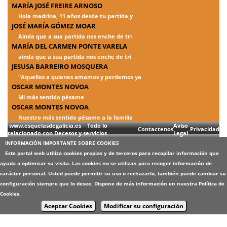
MARÍA JOSÉ FREIRE ARNOSO
Hola madrina, 11 años desde tu partida,y
JOSÉ MARÍA GÓMEZ MOAR
Ainda que a sua partida nos enche de tri
MARÍA DEL CARMEN PONTE VARELA
ainda que a sua partida nos enche de tri
JESUSA BARREIRO MOSQUERA
"Aquellos a quienes amamos y perdemos ya
OSCAR MONTES NOVOA
Mi más sentido pésame
OSCAR MONTES NOVOA
Nuestro más sentido pésame a la familia
www.esquelasdegalicia.es Todo lo
Aviso
Contactenos
Privacidad
relacionado con Decesos y servicios
Legal
INFORMACIÓN IMPORTANTE SOBRE COOKIES
Este portal web utiliza cookies propias y de terceros para recopilar información que
ayuda a optimizar su visita. Las cookies no se utilizan para recoger información de
carácter personal. Usted puede permitir su uso o rechazarlo, también puede cambiar su
configuración siempre que lo desee. Dispone de más información en nuestra
Política de
Cookies
.