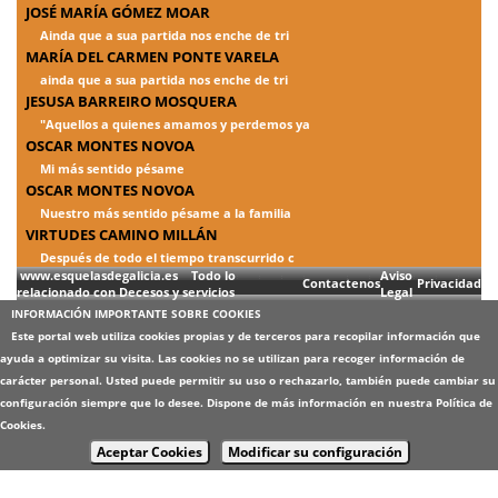
JOSÉ MARÍA GÓMEZ MOAR
Ainda que a sua partida nos enche de tri
MARÍA DEL CARMEN PONTE VARELA
ainda que a sua partida nos enche de tri
JESUSA BARREIRO MOSQUERA
"Aquellos a quienes amamos y perdemos ya
OSCAR MONTES NOVOA
Mi más sentido pésame
OSCAR MONTES NOVOA
Nuestro más sentido pésame a la familia
VIRTUDES CAMINO MILLÁN
Después de todo el tiempo transcurrido c
www.esquelasdegalicia.es Todo lo
Aviso
Contactenos
Privacidad
relacionado con Decesos y servicios
Legal
INFORMACIÓN IMPORTANTE SOBRE COOKIES
Este portal web utiliza cookies propias y de terceros para recopilar información que
ayuda a optimizar su visita. Las cookies no se utilizan para recoger información de
carácter personal. Usted puede permitir su uso o rechazarlo, también puede cambiar su
configuración siempre que lo desee. Dispone de más información en nuestra
Política de
Cookies
.