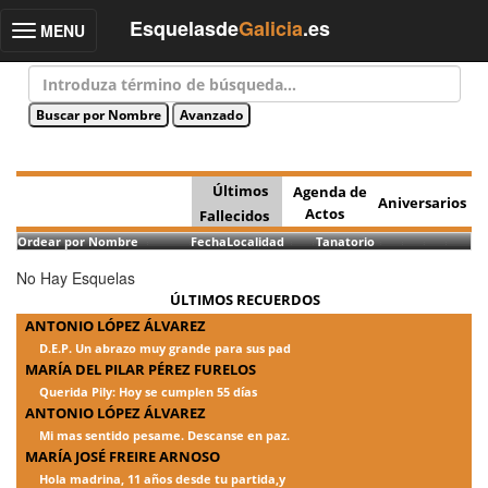
Esquelasde
Galicia
.es
MENU
Toggle
navigation
Últimos
Agenda de
Aniversarios
Actos
Fallecidos
Ordear por Nombre
Fecha
Localidad
Tanatorio
No Hay Esquelas
ÚLTIMOS RECUERDOS
ANTONIO LÓPEZ ÁLVAREZ
D.E.P. Un abrazo muy grande para sus pad
MARÍA DEL PILAR PÉREZ FURELOS
Querida Pily: Hoy se cumplen 55 días
ANTONIO LÓPEZ ÁLVAREZ
Mi mas sentido pesame. Descanse en paz.
MARÍA JOSÉ FREIRE ARNOSO
Hola madrina, 11 años desde tu partida,y