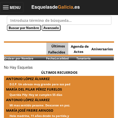
Esquelasde
Galicia
.es
MENU
Toggle
navigation
Últimos
Agenda de
Aniversarios
Actos
Fallecidos
Ordear por Nombre
Fecha
Localidad
Tanatorio
No Hay Esquelas
ÚLTIMOS RECUERDOS
ANTONIO LÓPEZ ÁLVAREZ
D.E.P. Un abrazo muy grande para sus pad
MARÍA DEL PILAR PÉREZ FURELOS
Querida Pily: Hoy se cumplen 55 días
ANTONIO LÓPEZ ÁLVAREZ
Mi mas sentido pesame. Descanse en paz.
MARÍA JOSÉ FREIRE ARNOSO
Hola madrina, 11 años desde tu partida,y