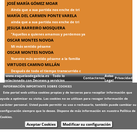
JOSÉ MARÍA GÓMEZ MOAR
Ainda que a sua partida nos enche de tri
MARÍA DEL CARMEN PONTE VARELA
ainda que a sua partida nos enche de tri
JESUSA BARREIRO MOSQUERA
"Aquellos a quienes amamos y perdemos ya
OSCAR MONTES NOVOA
Mi más sentido pésame
OSCAR MONTES NOVOA
Nuestro más sentido pésame a la familia
VIRTUDES CAMINO MILLÁN
Después de todo el tiempo transcurrido c
www.esquelasdegalicia.es Todo lo
Aviso
Contactenos
Privacidad
relacionado con Decesos y servicios
Legal
INFORMACIÓN IMPORTANTE SOBRE COOKIES
Este portal web utiliza cookies propias y de terceros para recopilar información que
ayuda a optimizar su visita. Las cookies no se utilizan para recoger información de
carácter personal. Usted puede permitir su uso o rechazarlo, también puede cambiar su
configuración siempre que lo desee. Dispone de más información en nuestra
Política de
Cookies
.