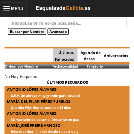
Esquelasde
Galicia
.es
MENU
Toggle
navigation
Últimos
Agenda de
Aniversarios
Actos
Fallecidos
Ordear por Nombre
Fecha
Localidad
Tanatorio
No Hay Esquelas
ÚLTIMOS RECUERDOS
ANTONIO LÓPEZ ÁLVAREZ
D.E.P. Un abrazo muy grande para sus pad
MARÍA DEL PILAR PÉREZ FURELOS
Querida Pily: Hoy se cumplen 55 días
ANTONIO LÓPEZ ÁLVAREZ
Mi mas sentido pesame. Descanse en paz.
MARÍA JOSÉ FREIRE ARNOSO
Hola madrina, 11 años desde tu partida,y