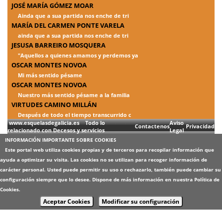
JOSÉ MARÍA GÓMEZ MOAR
Ainda que a sua partida nos enche de tri
MARÍA DEL CARMEN PONTE VARELA
ainda que a sua partida nos enche de tri
JESUSA BARREIRO MOSQUERA
"Aquellos a quienes amamos y perdemos ya
OSCAR MONTES NOVOA
Mi más sentido pésame
OSCAR MONTES NOVOA
Nuestro más sentido pésame a la familia
VIRTUDES CAMINO MILLÁN
Después de todo el tiempo transcurrido c
www.esquelasdegalicia.es Todo lo
Aviso
Contactenos
Privacidad
relacionado con Decesos y servicios
Legal
INFORMACIÓN IMPORTANTE SOBRE COOKIES
Este portal web utiliza cookies propias y de terceros para recopilar información que
ayuda a optimizar su visita. Las cookies no se utilizan para recoger información de
carácter personal. Usted puede permitir su uso o rechazarlo, también puede cambiar su
configuración siempre que lo desee. Dispone de más información en nuestra
Política de
Cookies
.