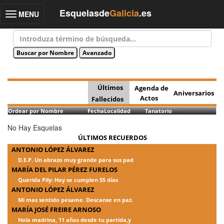
Esquelasde
Galicia
.es
MENU
Toggle
navigation
Últimos
Agenda de
Aniversarios
Actos
Fallecidos
Ordear por Nombre
Fecha
Localidad
Tanatorio
No Hay Esquelas
ÚLTIMOS RECUERDOS
ANTONIO LÓPEZ ÁLVAREZ
D.E.P. Un abrazo muy grande para sus pad
MARÍA DEL PILAR PÉREZ FURELOS
Querida Pily: Hoy se cumplen 55 días
ANTONIO LÓPEZ ÁLVAREZ
Mi mas sentido pesame. Descanse en paz.
MARÍA JOSÉ FREIRE ARNOSO
Hola madrina, 11 años desde tu partida,y