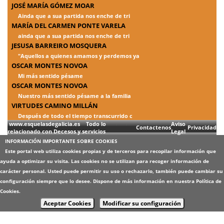
JOSÉ MARÍA GÓMEZ MOAR
Ainda que a sua partida nos enche de tri
MARÍA DEL CARMEN PONTE VARELA
ainda que a sua partida nos enche de tri
JESUSA BARREIRO MOSQUERA
"Aquellos a quienes amamos y perdemos ya
OSCAR MONTES NOVOA
Mi más sentido pésame
OSCAR MONTES NOVOA
Nuestro más sentido pésame a la familia
VIRTUDES CAMINO MILLÁN
Después de todo el tiempo transcurrido c
www.esquelasdegalicia.es Todo lo
Aviso
Contactenos
Privacidad
relacionado con Decesos y servicios
Legal
INFORMACIÓN IMPORTANTE SOBRE COOKIES
Este portal web utiliza cookies propias y de terceros para recopilar información que
ayuda a optimizar su visita. Las cookies no se utilizan para recoger información de
carácter personal. Usted puede permitir su uso o rechazarlo, también puede cambiar su
configuración siempre que lo desee. Dispone de más información en nuestra
Política de
Cookies
.