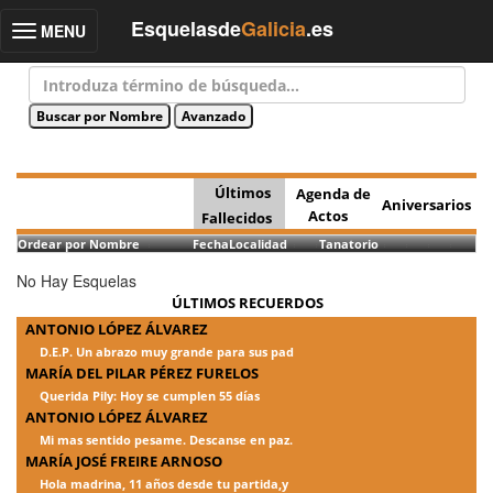
Esquelasde
Galicia
.es
MENU
Toggle
navigation
Últimos
Agenda de
Aniversarios
Actos
Fallecidos
Ordear por Nombre
Fecha
Localidad
Tanatorio
No Hay Esquelas
ÚLTIMOS RECUERDOS
ANTONIO LÓPEZ ÁLVAREZ
D.E.P. Un abrazo muy grande para sus pad
MARÍA DEL PILAR PÉREZ FURELOS
Querida Pily: Hoy se cumplen 55 días
ANTONIO LÓPEZ ÁLVAREZ
Mi mas sentido pesame. Descanse en paz.
MARÍA JOSÉ FREIRE ARNOSO
Hola madrina, 11 años desde tu partida,y