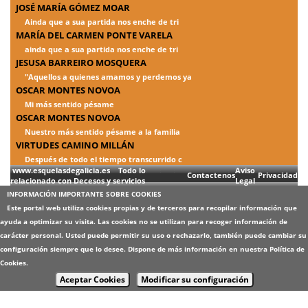
JOSÉ MARÍA GÓMEZ MOAR
Ainda que a sua partida nos enche de tri
MARÍA DEL CARMEN PONTE VARELA
ainda que a sua partida nos enche de tri
JESUSA BARREIRO MOSQUERA
"Aquellos a quienes amamos y perdemos ya
OSCAR MONTES NOVOA
Mi más sentido pésame
OSCAR MONTES NOVOA
Nuestro más sentido pésame a la familia
VIRTUDES CAMINO MILLÁN
Después de todo el tiempo transcurrido c
www.esquelasdegalicia.es Todo lo
Aviso
Contactenos
Privacidad
relacionado con Decesos y servicios
Legal
INFORMACIÓN IMPORTANTE SOBRE COOKIES
Este portal web utiliza cookies propias y de terceros para recopilar información que
ayuda a optimizar su visita. Las cookies no se utilizan para recoger información de
carácter personal. Usted puede permitir su uso o rechazarlo, también puede cambiar su
configuración siempre que lo desee. Dispone de más información en nuestra
Política de
Cookies
.