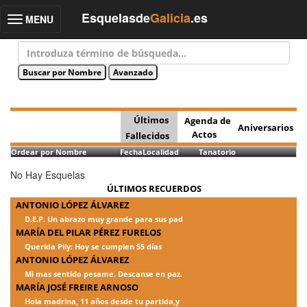
Esquelasde
Galicia
.es
MENU
Toggle
navigation
Últimos
Agenda de
Aniversarios
Actos
Fallecidos
Ordear por Nombre
Fecha
Localidad
Tanatorio
No Hay Esquelas
ÚLTIMOS RECUERDOS
ANTONIO LÓPEZ ÁLVAREZ
D.E.P. Un abrazo muy grande para sus pad
MARÍA DEL PILAR PÉREZ FURELOS
Querida Pily: Hoy se cumplen 55 días
ANTONIO LÓPEZ ÁLVAREZ
Mi mas sentido pesame. Descanse en paz.
MARÍA JOSÉ FREIRE ARNOSO
Hola madrina, 11 años desde tu partida,y