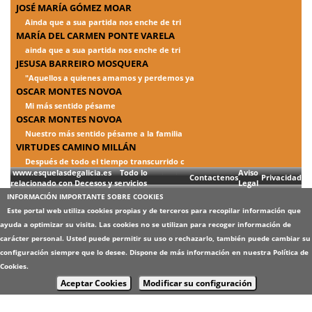
JOSÉ MARÍA GÓMEZ MOAR
Ainda que a sua partida nos enche de tri
MARÍA DEL CARMEN PONTE VARELA
ainda que a sua partida nos enche de tri
JESUSA BARREIRO MOSQUERA
"Aquellos a quienes amamos y perdemos ya
OSCAR MONTES NOVOA
Mi más sentido pésame
OSCAR MONTES NOVOA
Nuestro más sentido pésame a la familia
VIRTUDES CAMINO MILLÁN
Después de todo el tiempo transcurrido c
www.esquelasdegalicia.es Todo lo
Aviso
Contactenos
Privacidad
relacionado con Decesos y servicios
Legal
INFORMACIÓN IMPORTANTE SOBRE COOKIES
Este portal web utiliza cookies propias y de terceros para recopilar información que
ayuda a optimizar su visita. Las cookies no se utilizan para recoger información de
carácter personal. Usted puede permitir su uso o rechazarlo, también puede cambiar su
configuración siempre que lo desee. Dispone de más información en nuestra
Política de
Cookies
.