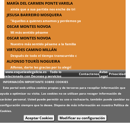
MARÍA DEL CARMEN PONTE VARELA
ainda que a sua partida nos enche de tri
JESUSA BARREIRO MOSQUERA
"Aquellos a quienes amamos y perdemos ya
OSCAR MONTES NOVOA
Mi más sentido pésame
OSCAR MONTES NOVOA
Nuestro más sentido pésame a la familia
VIRTUDES CAMINO MILLÁN
Después de todo el tiempo transcurrido c
ALFONSO TOURÍS NOGUEIRA
Alfonso, darte las gracias por tu alegrí
www.esquelasdegalicia.es Todo lo
Aviso
Contactenos
Privacidad
relacionado con Decesos y servicios
Legal
INFORMACIÓN IMPORTANTE SOBRE COOKIES
Este portal web utiliza cookies propias y de terceros para recopilar información que
ayuda a optimizar su visita. Las cookies no se utilizan para recoger información de
carácter personal. Usted puede permitir su uso o rechazarlo, también puede cambiar su
configuración siempre que lo desee. Dispone de más información en nuestra
Política de
Cookies
.