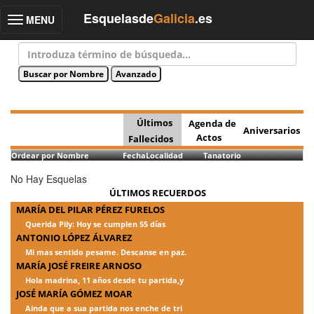
Esquelasde
Galicia
.es
MENU
Toggle
navigation
Últimos
Agenda de
Aniversarios
Actos
Fallecidos
Ordear por Nombre
Fecha
Localidad
Tanatorio
No Hay Esquelas
ÚLTIMOS RECUERDOS
MARÍA DEL PILAR PÉREZ FURELOS
Querida Pily: Hoy se cumplen 55 días
ANTONIO LÓPEZ ÁLVAREZ
Mi mas sentido pesame. Descanse en paz.
MARÍA JOSÉ FREIRE ARNOSO
Hola madrina, 11 años desde tu partida,y
JOSÉ MARÍA GÓMEZ MOAR
Ainda que a sua partida nos enche de tri