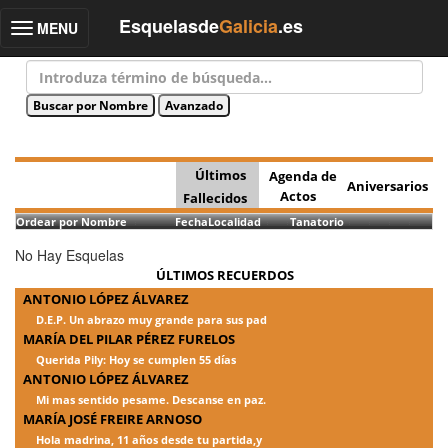
Esquelasde
Galicia
.es
MENU
Toggle
navigation
Últimos
Agenda de
Aniversarios
Actos
Fallecidos
Ordear por Nombre
Fecha
Localidad
Tanatorio
No Hay Esquelas
ÚLTIMOS RECUERDOS
ANTONIO LÓPEZ ÁLVAREZ
D.E.P. Un abrazo muy grande para sus pad
MARÍA DEL PILAR PÉREZ FURELOS
Querida Pily: Hoy se cumplen 55 días
ANTONIO LÓPEZ ÁLVAREZ
Mi mas sentido pesame. Descanse en paz.
MARÍA JOSÉ FREIRE ARNOSO
Hola madrina, 11 años desde tu partida,y