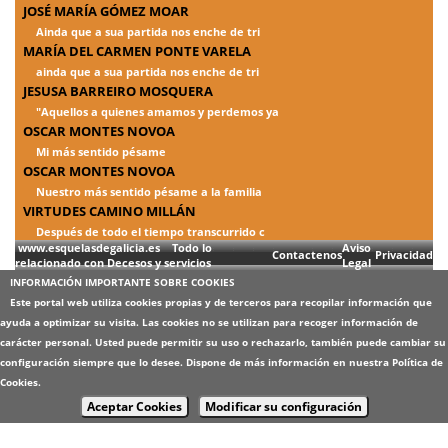
JOSÉ MARÍA GÓMEZ MOAR
Ainda que a sua partida nos enche de tri
MARÍA DEL CARMEN PONTE VARELA
ainda que a sua partida nos enche de tri
JESUSA BARREIRO MOSQUERA
"Aquellos a quienes amamos y perdemos ya
OSCAR MONTES NOVOA
Mi más sentido pésame
OSCAR MONTES NOVOA
Nuestro más sentido pésame a la familia
VIRTUDES CAMINO MILLÁN
Después de todo el tiempo transcurrido c
www.esquelasdegalicia.es Todo lo
Aviso
Contactenos
Privacidad
relacionado con Decesos y servicios
Legal
INFORMACIÓN IMPORTANTE SOBRE COOKIES
Este portal web utiliza cookies propias y de terceros para recopilar información que
ayuda a optimizar su visita. Las cookies no se utilizan para recoger información de
carácter personal. Usted puede permitir su uso o rechazarlo, también puede cambiar su
configuración siempre que lo desee. Dispone de más información en nuestra
Política de
Cookies
.