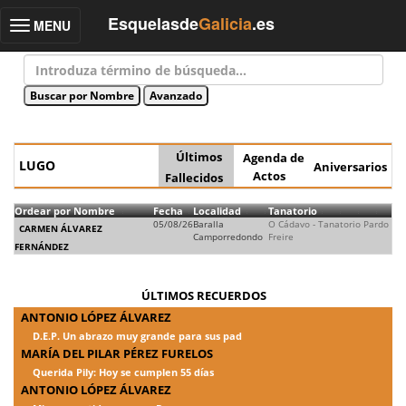
Esquelasde
Galicia
.es
MENU
Toggle
navigation
Últimos
Agenda de
LUGO
Aniversarios
Actos
Fallecidos
Ordear por Nombre
Fecha
Localidad
Tanatorio
05/08/26
Baralla
O Cádavo - Tanatorio Pardo
CARMEN ÁLVAREZ
Camporredondo
Freire
FERNÁNDEZ
ÚLTIMOS RECUERDOS
ANTONIO LÓPEZ ÁLVAREZ
D.E.P. Un abrazo muy grande para sus pad
MARÍA DEL PILAR PÉREZ FURELOS
Querida Pily: Hoy se cumplen 55 días
ANTONIO LÓPEZ ÁLVAREZ