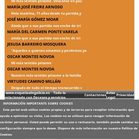
Mi mas sentido pesame. Descanse en paz.
MARÍA JOSÉ FREIRE ARNOSO
Hola madrina, 11 años desde tu partida,y
JOSÉ MARÍA GÓMEZ MOAR
Ainda que a sua partida nos enche de tri
MARÍA DEL CARMEN PONTE VARELA
ainda que a sua partida nos enche de tri
JESUSA BARREIRO MOSQUERA
"Aquellos a quienes amamos y perdemos ya
OSCAR MONTES NOVOA
Mi más sentido pésame
OSCAR MONTES NOVOA
Nuestro más sentido pésame a la familia
VIRTUDES CAMINO MILLÁN
Después de todo el tiempo transcurrido c
www.esquelasdegalicia.es Todo lo
Aviso
Contactenos
Privacidad
relacionado con Decesos y servicios
Legal
INFORMACIÓN IMPORTANTE SOBRE COOKIES
Este portal web utiliza cookies propias y de terceros para recopilar información que
ayuda a optimizar su visita. Las cookies no se utilizan para recoger información de
carácter personal. Usted puede permitir su uso o rechazarlo, también puede cambiar su
configuración siempre que lo desee. Dispone de más información en nuestra
Política de
Cookies
.