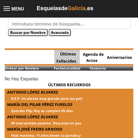
Esquelasde
Galicia
.es
MENU
Toggle
navigation
Últimos
Agenda de
Aniversarios
Actos
Fallecidos
Ordear por Nombre
Fecha
Localidad
Tanatorio
No Hay Esquelas
ÚLTIMOS RECUERDOS
ANTONIO LÓPEZ ÁLVAREZ
D.E.P. Un abrazo muy grande para sus pad
MARÍA DEL PILAR PÉREZ FURELOS
Querida Pily: Hoy se cumplen 55 días
ANTONIO LÓPEZ ÁLVAREZ
Mi mas sentido pesame. Descanse en paz.
MARÍA JOSÉ FREIRE ARNOSO
Hola madrina, 11 años desde tu partida,y