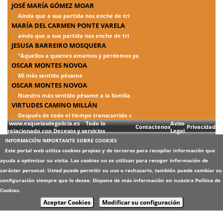
JOSÉ MARÍA GÓMEZ MOAR
Ainda que a sua partida nos enche de tri
MARÍA DEL CARMEN PONTE VARELA
ainda que a sua partida nos enche de tri
JESUSA BARREIRO MOSQUERA
"Aquellos a quienes amamos y perdemos ya
OSCAR MONTES NOVOA
Mi más sentido pésame
OSCAR MONTES NOVOA
Nuestro más sentido pésame a la familia
VIRTUDES CAMINO MILLÁN
Después de todo el tiempo transcurrido c
www.esquelasdegalicia.es Todo lo
Aviso
Contactenos
Privacidad
relacionado con Decesos y servicios
Legal
INFORMACIÓN IMPORTANTE SOBRE COOKIES
Este portal web utiliza cookies propias y de terceros para recopilar información que
ayuda a optimizar su visita. Las cookies no se utilizan para recoger información de
carácter personal. Usted puede permitir su uso o rechazarlo, también puede cambiar su
configuración siempre que lo desee. Dispone de más información en nuestra
Política de
Cookies
.