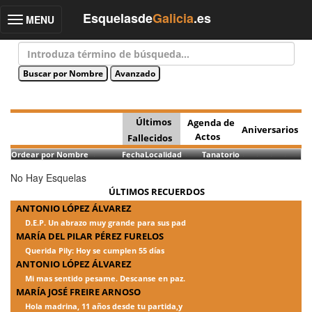
Esquelasde
Galicia
.es
MENU
Toggle
navigation
Últimos
Agenda de
Aniversarios
Actos
Fallecidos
Ordear por Nombre
Fecha
Localidad
Tanatorio
No Hay Esquelas
ÚLTIMOS RECUERDOS
ANTONIO LÓPEZ ÁLVAREZ
D.E.P. Un abrazo muy grande para sus pad
MARÍA DEL PILAR PÉREZ FURELOS
Querida Pily: Hoy se cumplen 55 días
ANTONIO LÓPEZ ÁLVAREZ
Mi mas sentido pesame. Descanse en paz.
MARÍA JOSÉ FREIRE ARNOSO
Hola madrina, 11 años desde tu partida,y