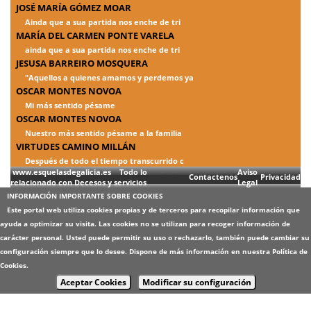
JOSÉ MARÍA GÓMEZ MOAR
Ainda que a sua partida nos enche de tri
MARÍA DEL CARMEN PONTE VARELA
ainda que a sua partida nos enche de tri
JESUSA BARREIRO MOSQUERA
"Aquellos a quienes amamos y perdemos ya
OSCAR MONTES NOVOA
Mi más sentido pésame
OSCAR MONTES NOVOA
Nuestro más sentido pésame a la familia
VIRTUDES CAMINO MILLÁN
Después de todo el tiempo transcurrido c
www.esquelasdegalicia.es Todo lo
Aviso
Contactenos
Privacidad
relacionado con Decesos y servicios
Legal
INFORMACIÓN IMPORTANTE SOBRE COOKIES
Este portal web utiliza cookies propias y de terceros para recopilar información que
ayuda a optimizar su visita. Las cookies no se utilizan para recoger información de
carácter personal. Usted puede permitir su uso o rechazarlo, también puede cambiar su
configuración siempre que lo desee. Dispone de más información en nuestra
Política de
Cookies
.