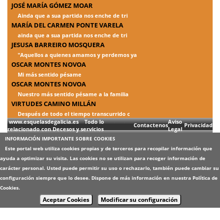
JOSÉ MARÍA GÓMEZ MOAR
Ainda que a sua partida nos enche de tri
MARÍA DEL CARMEN PONTE VARELA
ainda que a sua partida nos enche de tri
JESUSA BARREIRO MOSQUERA
"Aquellos a quienes amamos y perdemos ya
OSCAR MONTES NOVOA
Mi más sentido pésame
OSCAR MONTES NOVOA
Nuestro más sentido pésame a la familia
VIRTUDES CAMINO MILLÁN
Después de todo el tiempo transcurrido c
www.esquelasdegalicia.es Todo lo
Aviso
Contactenos
Privacidad
relacionado con Decesos y servicios
Legal
INFORMACIÓN IMPORTANTE SOBRE COOKIES
Este portal web utiliza cookies propias y de terceros para recopilar información que
ayuda a optimizar su visita. Las cookies no se utilizan para recoger información de
carácter personal. Usted puede permitir su uso o rechazarlo, también puede cambiar su
configuración siempre que lo desee. Dispone de más información en nuestra
Política de
Cookies
.