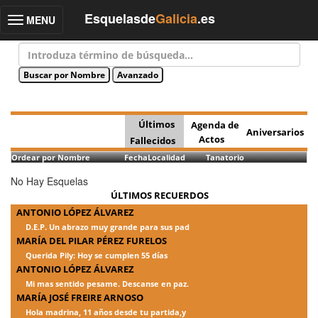
Esquelasde
Galicia
.es
MENU
Toggle
navigation
Últimos
Agenda de
Aniversarios
Actos
Fallecidos
Ordear por Nombre
Fecha
Localidad
Tanatorio
No Hay Esquelas
ÚLTIMOS RECUERDOS
ANTONIO LÓPEZ ÁLVAREZ
D.E.P. Un abrazo muy grande para sus pad
MARÍA DEL PILAR PÉREZ FURELOS
Querida Pily: Hoy se cumplen 55 días
ANTONIO LÓPEZ ÁLVAREZ
Mi mas sentido pesame. Descanse en paz.
MARÍA JOSÉ FREIRE ARNOSO
Hola madrina, 11 años desde tu partida,y