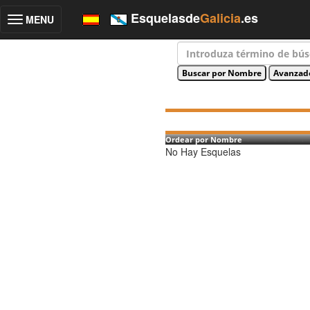
Esquelasde
Galicia
.es
MENU
Toggle
navigation
Ordear por Nombre
No Hay Esquelas