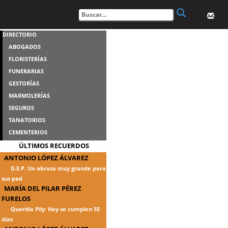
DIRECTORIO
ABOGADOS
FLORISTERÍAS
FUNERARIAS
GESTORÍAS
MARMOLERÍAS
SEGUROS
TANATORIOS
CEMENTERIOS
ÚLTIMOS RECUERDOS
ANTONIO LÓPEZ ÁLVAREZ
D.E.P. Un abrazo muy grande para
sus pad
MARÍA DEL PILAR PÉREZ
FURELOS
Querida Pily: Hoy se cumplen 55
días