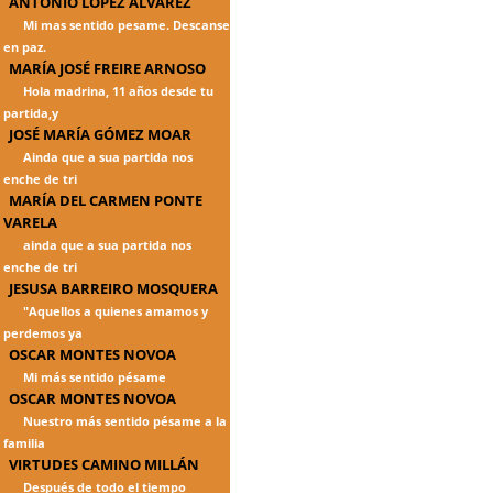
ANTONIO LÓPEZ ÁLVAREZ
Mi mas sentido pesame. Descanse
en paz.
MARÍA JOSÉ FREIRE ARNOSO
Hola madrina, 11 años desde tu
partida,y
JOSÉ MARÍA GÓMEZ MOAR
Ainda que a sua partida nos
enche de tri
MARÍA DEL CARMEN PONTE
VARELA
ainda que a sua partida nos
enche de tri
JESUSA BARREIRO MOSQUERA
"Aquellos a quienes amamos y
perdemos ya
OSCAR MONTES NOVOA
Mi más sentido pésame
OSCAR MONTES NOVOA
Nuestro más sentido pésame a la
familia
VIRTUDES CAMINO MILLÁN
Después de todo el tiempo