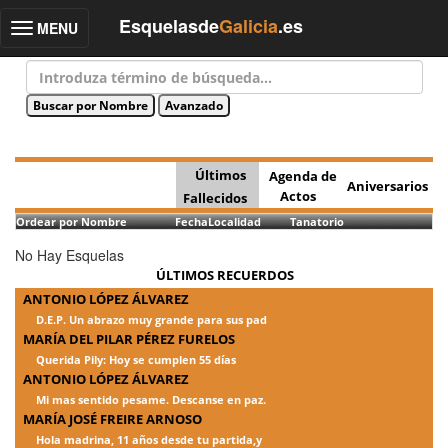
Esquelasde
Galicia
.es
MENU
Toggle
navigation
Últimos
Agenda de
Aniversarios
Actos
Fallecidos
Ordear por Nombre
Fecha
Localidad
Tanatorio
No Hay Esquelas
ÚLTIMOS RECUERDOS
ANTONIO LÓPEZ ÁLVAREZ
D.E.P. Un abrazo muy grande para sus pad
MARÍA DEL PILAR PÉREZ FURELOS
Querida Pily: Hoy se cumplen 55 días
ANTONIO LÓPEZ ÁLVAREZ
Mi mas sentido pesame. Descanse en paz.
MARÍA JOSÉ FREIRE ARNOSO
Hola madrina, 11 años desde tu partida,y