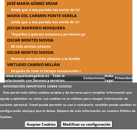
JOSÉ MARÍA GÓMEZ MOAR
Ainda que a sua partida nos enche de tri
MARÍA DEL CARMEN PONTE VARELA
ainda que a sua partida nos enche de tri
JESUSA BARREIRO MOSQUERA
"Aquellos a quienes amamos y perdemos ya
OSCAR MONTES NOVOA
Mi más sentido pésame
OSCAR MONTES NOVOA
Nuestro más sentido pésame a la familia
VIRTUDES CAMINO MILLÁN
Después de todo el tiempo transcurrido c
www.esquelasdegalicia.es Todo lo
Aviso
Contactenos
Privacidad
relacionado con Decesos y servicios
Legal
INFORMACIÓN IMPORTANTE SOBRE COOKIES
Este portal web utiliza cookies propias y de terceros para recopilar información que
ayuda a optimizar su visita. Las cookies no se utilizan para recoger información de
carácter personal. Usted puede permitir su uso o rechazarlo, también puede cambiar su
configuración siempre que lo desee. Dispone de más información en nuestra
Política de
Cookies
.