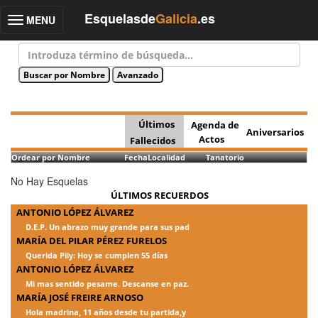
Esquelasde
Galicia
.es
MENU
Toggle
navigation
Últimos
Agenda de
Aniversarios
Actos
Fallecidos
Ordear por Nombre
Fecha
Localidad
Tanatorio
No Hay Esquelas
ÚLTIMOS RECUERDOS
ANTONIO LÓPEZ ÁLVAREZ
D.E.P. Un abrazo muy grande para sus pad
MARÍA DEL PILAR PÉREZ FURELOS
Querida Pily: Hoy se cumplen 55 días
ANTONIO LÓPEZ ÁLVAREZ
Mi mas sentido pesame. Descanse en paz.
MARÍA JOSÉ FREIRE ARNOSO
Hola madrina, 11 años desde tu partida,y