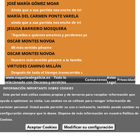
JOSÉ MARÍA GÓMEZ MOAR
Ainda que a sua partida nos enche de tri
MARÍA DEL CARMEN PONTE VARELA
ainda que a sua partida nos enche de tri
JESUSA BARREIRO MOSQUERA
"Aquellos a quienes amamos y perdemos ya
OSCAR MONTES NOVOA
Mi más sentido pésame
OSCAR MONTES NOVOA
Nuestro más sentido pésame a la familia
VIRTUDES CAMINO MILLÁN
Después de todo el tiempo transcurrido c
www.esquelasdegalicia.es Todo lo
Aviso
Contactenos
Privacidad
relacionado con Decesos y servicios
Legal
INFORMACIÓN IMPORTANTE SOBRE COOKIES
Este portal web utiliza cookies propias y de terceros para recopilar información que
ayuda a optimizar su visita. Las cookies no se utilizan para recoger información de
carácter personal. Usted puede permitir su uso o rechazarlo, también puede cambiar su
configuración siempre que lo desee. Dispone de más información en nuestra
Política de
Cookies
.