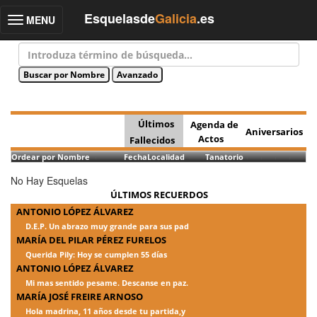
Esquelasde
Galicia
.es
MENU
Toggle
navigation
Últimos
Agenda de
Aniversarios
Actos
Fallecidos
Ordear por Nombre
Fecha
Localidad
Tanatorio
No Hay Esquelas
ÚLTIMOS RECUERDOS
ANTONIO LÓPEZ ÁLVAREZ
D.E.P. Un abrazo muy grande para sus pad
MARÍA DEL PILAR PÉREZ FURELOS
Querida Pily: Hoy se cumplen 55 días
ANTONIO LÓPEZ ÁLVAREZ
Mi mas sentido pesame. Descanse en paz.
MARÍA JOSÉ FREIRE ARNOSO
Hola madrina, 11 años desde tu partida,y