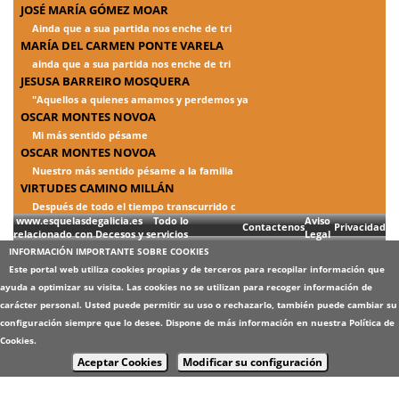
JOSÉ MARÍA GÓMEZ MOAR
Ainda que a sua partida nos enche de tri
MARÍA DEL CARMEN PONTE VARELA
ainda que a sua partida nos enche de tri
JESUSA BARREIRO MOSQUERA
"Aquellos a quienes amamos y perdemos ya
OSCAR MONTES NOVOA
Mi más sentido pésame
OSCAR MONTES NOVOA
Nuestro más sentido pésame a la familia
VIRTUDES CAMINO MILLÁN
Después de todo el tiempo transcurrido c
www.esquelasdegalicia.es Todo lo
Aviso
Contactenos
Privacidad
relacionado con Decesos y servicios
Legal
INFORMACIÓN IMPORTANTE SOBRE COOKIES
Este portal web utiliza cookies propias y de terceros para recopilar información que
ayuda a optimizar su visita. Las cookies no se utilizan para recoger información de
carácter personal. Usted puede permitir su uso o rechazarlo, también puede cambiar su
configuración siempre que lo desee. Dispone de más información en nuestra
Política de
Cookies
.