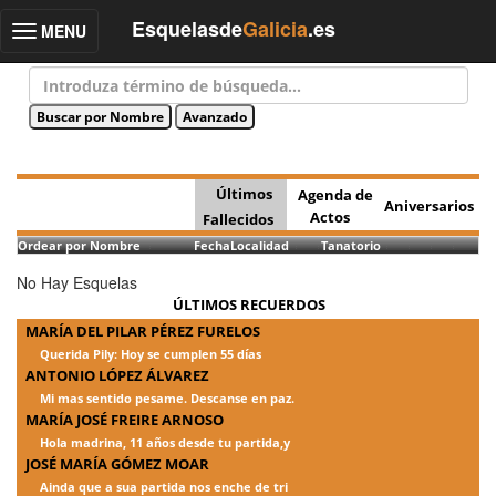
Esquelasde
Galicia
.es
MENU
Toggle
navigation
Últimos
Agenda de
Aniversarios
Actos
Fallecidos
Ordear por Nombre
Fecha
Localidad
Tanatorio
No Hay Esquelas
ÚLTIMOS RECUERDOS
MARÍA DEL PILAR PÉREZ FURELOS
Querida Pily: Hoy se cumplen 55 días
ANTONIO LÓPEZ ÁLVAREZ
Mi mas sentido pesame. Descanse en paz.
MARÍA JOSÉ FREIRE ARNOSO
Hola madrina, 11 años desde tu partida,y
JOSÉ MARÍA GÓMEZ MOAR
Ainda que a sua partida nos enche de tri