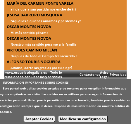
MARÍA DEL CARMEN PONTE VARELA
ainda que a sua partida nos enche de tri
JESUSA BARREIRO MOSQUERA
"Aquellos a quienes amamos y perdemos ya
OSCAR MONTES NOVOA
Mi más sentido pésame
OSCAR MONTES NOVOA
Nuestro más sentido pésame a la familia
VIRTUDES CAMINO MILLÁN
Después de todo el tiempo transcurrido c
ALFONSO TOURÍS NOGUEIRA
Alfonso, darte las gracias por tu alegrí
www.esquelasdegalicia.es Todo lo
Aviso
Contactenos
Privacidad
relacionado con Decesos y servicios
Legal
INFORMACIÓN IMPORTANTE SOBRE COOKIES
Este portal web utiliza cookies propias y de terceros para recopilar información que
ayuda a optimizar su visita. Las cookies no se utilizan para recoger información de
carácter personal. Usted puede permitir su uso o rechazarlo, también puede cambiar su
configuración siempre que lo desee. Dispone de más información en nuestra
Política de
Cookies
.