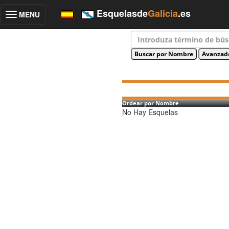
Esquelasde
Galicia
.es
MENU
Toggle
navigation
Ordear por Nombre
No Hay Esquelas