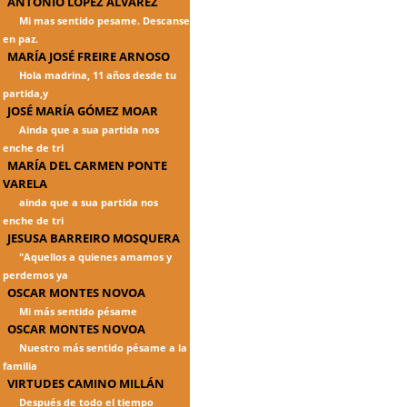
ANTONIO LÓPEZ ÁLVAREZ
Mi mas sentido pesame. Descanse
en paz.
MARÍA JOSÉ FREIRE ARNOSO
Hola madrina, 11 años desde tu
partida,y
JOSÉ MARÍA GÓMEZ MOAR
Ainda que a sua partida nos
enche de tri
MARÍA DEL CARMEN PONTE
VARELA
ainda que a sua partida nos
enche de tri
JESUSA BARREIRO MOSQUERA
"Aquellos a quienes amamos y
perdemos ya
OSCAR MONTES NOVOA
Mi más sentido pésame
OSCAR MONTES NOVOA
Nuestro más sentido pésame a la
familia
VIRTUDES CAMINO MILLÁN
Después de todo el tiempo