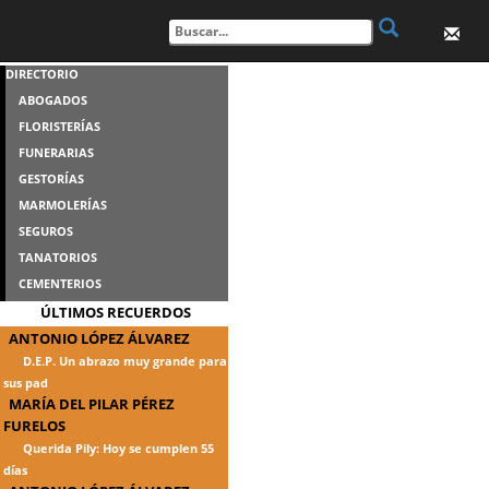
DIRECTORIO
ABOGADOS
FLORISTERÍAS
FUNERARIAS
GESTORÍAS
MARMOLERÍAS
SEGUROS
TANATORIOS
CEMENTERIOS
ÚLTIMOS RECUERDOS
ANTONIO LÓPEZ ÁLVAREZ
D.E.P. Un abrazo muy grande para
sus pad
MARÍA DEL PILAR PÉREZ
FURELOS
Querida Pily: Hoy se cumplen 55
días