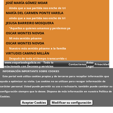
JOSÉ MARÍA GÓMEZ MOAR
Ainda que a sua partida nos enche de tri
MARÍA DEL CARMEN PONTE VARELA
ainda que a sua partida nos enche de tri
JESUSA BARREIRO MOSQUERA
"Aquellos a quienes amamos y perdemos ya
OSCAR MONTES NOVOA
Mi más sentido pésame
OSCAR MONTES NOVOA
Nuestro más sentido pésame a la familia
VIRTUDES CAMINO MILLÁN
Después de todo el tiempo transcurrido c
www.esquelasdegalicia.es Todo lo
Aviso
Contactenos
Privacidad
relacionado con Decesos y servicios
Legal
INFORMACIÓN IMPORTANTE SOBRE COOKIES
Este portal web utiliza cookies propias y de terceros para recopilar información que
ayuda a optimizar su visita. Las cookies no se utilizan para recoger información de
carácter personal. Usted puede permitir su uso o rechazarlo, también puede cambiar su
configuración siempre que lo desee. Dispone de más información en nuestra
Política de
Cookies
.