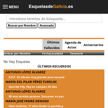
Esquelasde
Galicia
.es
MENU
Toggle
navigation
Últimos
Agenda de
Aniversarios
Actos
Fallecidos
Ordear por Nombre
Fecha
Localidad
Tanatorio
No Hay Esquelas
ÚLTIMOS RECUERDOS
ANTONIO LÓPEZ ÁLVAREZ
D.E.P. Un abrazo muy grande para sus pad
MARÍA DEL PILAR PÉREZ FURELOS
Querida Pily: Hoy se cumplen 55 días
ANTONIO LÓPEZ ÁLVAREZ
Mi mas sentido pesame. Descanse en paz.
MARÍA JOSÉ FREIRE ARNOSO
Hola madrina, 11 años desde tu partida,y