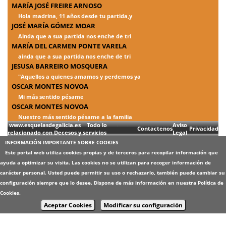
MARÍA JOSÉ FREIRE ARNOSO
Hola madrina, 11 años desde tu partida,y
JOSÉ MARÍA GÓMEZ MOAR
Ainda que a sua partida nos enche de tri
MARÍA DEL CARMEN PONTE VARELA
ainda que a sua partida nos enche de tri
JESUSA BARREIRO MOSQUERA
"Aquellos a quienes amamos y perdemos ya
OSCAR MONTES NOVOA
Mi más sentido pésame
OSCAR MONTES NOVOA
Nuestro más sentido pésame a la familia
www.esquelasdegalicia.es Todo lo
Aviso
Contactenos
Privacidad
relacionado con Decesos y servicios
Legal
INFORMACIÓN IMPORTANTE SOBRE COOKIES
Este portal web utiliza cookies propias y de terceros para recopilar información que
ayuda a optimizar su visita. Las cookies no se utilizan para recoger información de
carácter personal. Usted puede permitir su uso o rechazarlo, también puede cambiar su
configuración siempre que lo desee. Dispone de más información en nuestra
Política de
Cookies
.