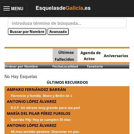
Esquelasde
Galicia
.es
MENU
Toggle
navigation
Últimos
Agenda de
Aniversarios
Actos
Fallecidos
Ordear por Nombre
Fecha
Localidad
Tanatorio
No Hay Esquelas
ÚLTIMOS RECUERDOS
AMPARO FERNÁNDEZ BARRÁN
Florencio y familia. Bixen y Belén de L
ANTONIO LÓPEZ ÁLVAREZ
D.E.P. Un abrazo muy grande para sus pad
MARÍA DEL PILAR PÉREZ FURELOS
Querida Pily: Hoy se cumplen 55 días
ANTONIO LÓPEZ ÁLVAREZ
Mi mas sentido pesame. Descanse en paz.