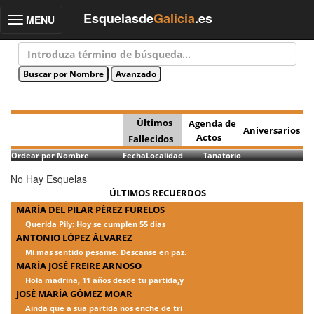
Esquelasde
Galicia
.es
MENU
Toggle
navigation
Últimos
Agenda de
Aniversarios
Actos
Fallecidos
Ordear por Nombre
Fecha
Localidad
Tanatorio
No Hay Esquelas
ÚLTIMOS RECUERDOS
MARÍA DEL PILAR PÉREZ FURELOS
Querida Pily: Hoy se cumplen 55 días
ANTONIO LÓPEZ ÁLVAREZ
Mi mas sentido pesame. Descanse en paz.
MARÍA JOSÉ FREIRE ARNOSO
Hola madrina, 11 años desde tu partida,y
JOSÉ MARÍA GÓMEZ MOAR
Ainda que a sua partida nos enche de tri