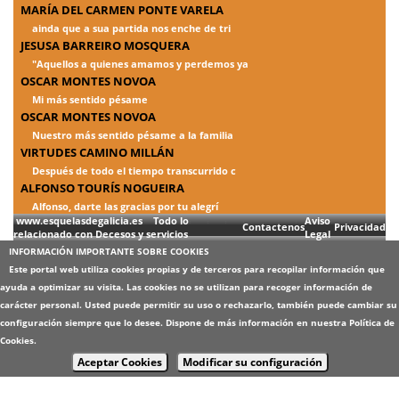
MARÍA DEL CARMEN PONTE VARELA
ainda que a sua partida nos enche de tri
JESUSA BARREIRO MOSQUERA
"Aquellos a quienes amamos y perdemos ya
OSCAR MONTES NOVOA
Mi más sentido pésame
OSCAR MONTES NOVOA
Nuestro más sentido pésame a la familia
VIRTUDES CAMINO MILLÁN
Después de todo el tiempo transcurrido c
ALFONSO TOURÍS NOGUEIRA
Alfonso, darte las gracias por tu alegrí
www.esquelasdegalicia.es Todo lo
Aviso
Contactenos
Privacidad
relacionado con Decesos y servicios
Legal
INFORMACIÓN IMPORTANTE SOBRE COOKIES
Este portal web utiliza cookies propias y de terceros para recopilar información que
ayuda a optimizar su visita. Las cookies no se utilizan para recoger información de
carácter personal. Usted puede permitir su uso o rechazarlo, también puede cambiar su
configuración siempre que lo desee. Dispone de más información en nuestra
Política de
Cookies
.