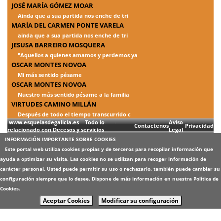
JOSÉ MARÍA GÓMEZ MOAR
Ainda que a sua partida nos enche de tri
MARÍA DEL CARMEN PONTE VARELA
ainda que a sua partida nos enche de tri
JESUSA BARREIRO MOSQUERA
"Aquellos a quienes amamos y perdemos ya
OSCAR MONTES NOVOA
Mi más sentido pésame
OSCAR MONTES NOVOA
Nuestro más sentido pésame a la familia
VIRTUDES CAMINO MILLÁN
Después de todo el tiempo transcurrido c
www.esquelasdegalicia.es Todo lo
Aviso
Contactenos
Privacidad
relacionado con Decesos y servicios
Legal
INFORMACIÓN IMPORTANTE SOBRE COOKIES
Este portal web utiliza cookies propias y de terceros para recopilar información que
ayuda a optimizar su visita. Las cookies no se utilizan para recoger información de
carácter personal. Usted puede permitir su uso o rechazarlo, también puede cambiar su
configuración siempre que lo desee. Dispone de más información en nuestra
Política de
Cookies
.