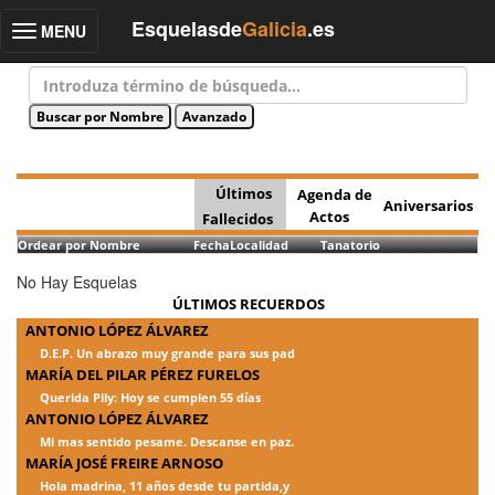
Esquelasde
Galicia
.es
MENU
Toggle
navigation
Últimos
Agenda de
Aniversarios
Actos
Fallecidos
Ordear por Nombre
Fecha
Localidad
Tanatorio
No Hay Esquelas
ÚLTIMOS RECUERDOS
ANTONIO LÓPEZ ÁLVAREZ
D.E.P. Un abrazo muy grande para sus pad
MARÍA DEL PILAR PÉREZ FURELOS
Querida Pily: Hoy se cumplen 55 días
ANTONIO LÓPEZ ÁLVAREZ
Mi mas sentido pesame. Descanse en paz.
MARÍA JOSÉ FREIRE ARNOSO
Hola madrina, 11 años desde tu partida,y