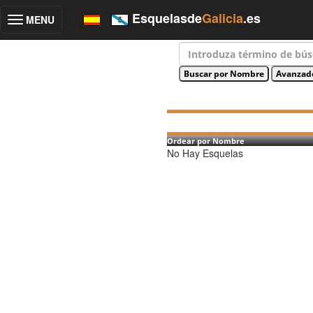
Esquelasde
Galicia
.es
MENU
Toggle
navigation
Ordear por Nombre
No Hay Esquelas