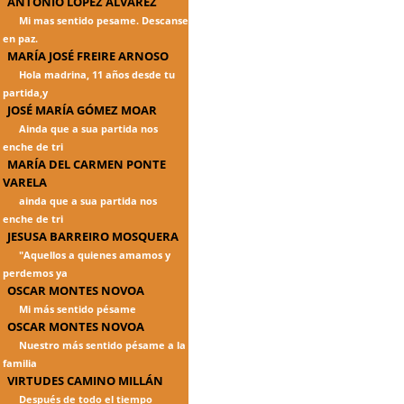
ANTONIO LÓPEZ ÁLVAREZ
Mi mas sentido pesame. Descanse
en paz.
MARÍA JOSÉ FREIRE ARNOSO
Hola madrina, 11 años desde tu
partida,y
JOSÉ MARÍA GÓMEZ MOAR
Ainda que a sua partida nos
enche de tri
MARÍA DEL CARMEN PONTE
VARELA
ainda que a sua partida nos
enche de tri
JESUSA BARREIRO MOSQUERA
"Aquellos a quienes amamos y
perdemos ya
OSCAR MONTES NOVOA
Mi más sentido pésame
OSCAR MONTES NOVOA
Nuestro más sentido pésame a la
familia
VIRTUDES CAMINO MILLÁN
Después de todo el tiempo