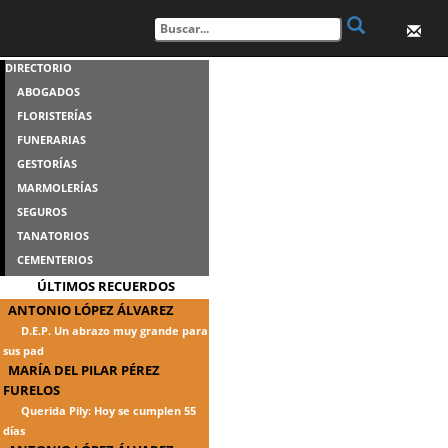
DIRECTORIO
ABOGADOS
FLORISTERÍAS
FUNERARIAS
GESTORÍAS
MARMOLERÍAS
SEGUROS
TANATORIOS
CEMENTERIOS
ÚLTIMOS RECUERDOS
ANTONIO LÓPEZ ÁLVAREZ
D.E.P. Un abrazo muy grande para
sus pad
MARÍA DEL PILAR PÉREZ
FURELOS
Querida Pily: Hoy se cumplen 55
días