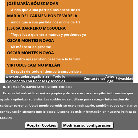
JOSÉ MARÍA GÓMEZ MOAR
Ainda que a sua partida nos enche de tri
MARÍA DEL CARMEN PONTE VARELA
ainda que a sua partida nos enche de tri
JESUSA BARREIRO MOSQUERA
"Aquellos a quienes amamos y perdemos ya
OSCAR MONTES NOVOA
Mi más sentido pésame
OSCAR MONTES NOVOA
Nuestro más sentido pésame a la familia
VIRTUDES CAMINO MILLÁN
Después de todo el tiempo transcurrido c
www.esquelasdegalicia.es Todo lo
Aviso
Contactenos
Privacidad
relacionado con Decesos y servicios
Legal
INFORMACIÓN IMPORTANTE SOBRE COOKIES
Este portal web utiliza cookies propias y de terceros para recopilar información que
ayuda a optimizar su visita. Las cookies no se utilizan para recoger información de
carácter personal. Usted puede permitir su uso o rechazarlo, también puede cambiar su
configuración siempre que lo desee. Dispone de más información en nuestra
Política de
Cookies
.