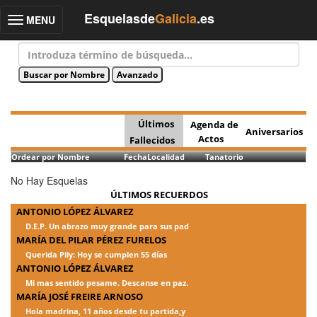
Esquelasde
Galicia
.es
MENU
Toggle
navigation
Últimos
Agenda de
Aniversarios
Actos
Fallecidos
Ordear por Nombre
Fecha
Localidad
Tanatorio
No Hay Esquelas
ÚLTIMOS RECUERDOS
ANTONIO LÓPEZ ÁLVAREZ
D.E.P. Un abrazo muy grande para sus pad
MARÍA DEL PILAR PÉREZ FURELOS
Querida Pily: Hoy se cumplen 55 días
ANTONIO LÓPEZ ÁLVAREZ
Mi mas sentido pesame. Descanse en paz.
MARÍA JOSÉ FREIRE ARNOSO
Hola madrina, 11 años desde tu partida,y