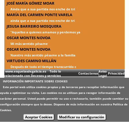
JOSÉ MARÍA GÓMEZ MOAR
Ainda que a sua partida nos enche de tri
MARÍA DEL CARMEN PONTE VARELA
ainda que a sua partida nos enche de tri
JESUSA BARREIRO MOSQUERA
"Aquellos a quienes amamos y perdemos ya
OSCAR MONTES NOVOA
Mi más sentido pésame
OSCAR MONTES NOVOA
Nuestro más sentido pésame a la familia
VIRTUDES CAMINO MILLÁN
Después de todo el tiempo transcurrido c
www.esquelasdegalicia.es Todo lo
Aviso
Contactenos
Privacidad
relacionado con Decesos y servicios
Legal
INFORMACIÓN IMPORTANTE SOBRE COOKIES
Este portal web utiliza cookies propias y de terceros para recopilar información que
ayuda a optimizar su visita. Las cookies no se utilizan para recoger información de
carácter personal. Usted puede permitir su uso o rechazarlo, también puede cambiar su
configuración siempre que lo desee. Dispone de más información en nuestra
Política de
Cookies
.