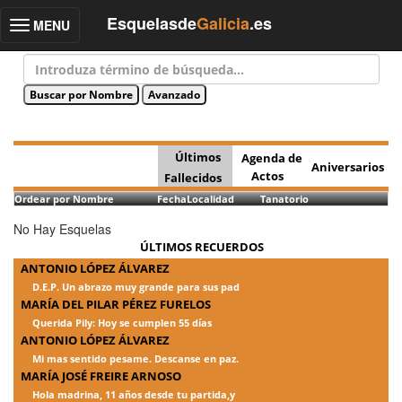
Esquelasde
Galicia
.es
MENU
Toggle
navigation
Últimos
Agenda de
Aniversarios
Actos
Fallecidos
Ordear por Nombre
Fecha
Localidad
Tanatorio
No Hay Esquelas
ÚLTIMOS RECUERDOS
ANTONIO LÓPEZ ÁLVAREZ
D.E.P. Un abrazo muy grande para sus pad
MARÍA DEL PILAR PÉREZ FURELOS
Querida Pily: Hoy se cumplen 55 días
ANTONIO LÓPEZ ÁLVAREZ
Mi mas sentido pesame. Descanse en paz.
MARÍA JOSÉ FREIRE ARNOSO
Hola madrina, 11 años desde tu partida,y