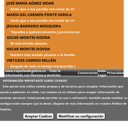
JOSÉ MARÍA GÓMEZ MOAR
Ainda que a sua partida nos enche de tri
MARÍA DEL CARMEN PONTE VARELA
ainda que a sua partida nos enche de tri
JESUSA BARREIRO MOSQUERA
"Aquellos a quienes amamos y perdemos ya
OSCAR MONTES NOVOA
Mi más sentido pésame
OSCAR MONTES NOVOA
Nuestro más sentido pésame a la familia
VIRTUDES CAMINO MILLÁN
Después de todo el tiempo transcurrido c
www.esquelasdegalicia.es Todo lo
Aviso
Contactenos
Privacidad
relacionado con Decesos y servicios
Legal
INFORMACIÓN IMPORTANTE SOBRE COOKIES
Este portal web utiliza cookies propias y de terceros para recopilar información que
ayuda a optimizar su visita. Las cookies no se utilizan para recoger información de
carácter personal. Usted puede permitir su uso o rechazarlo, también puede cambiar su
configuración siempre que lo desee. Dispone de más información en nuestra
Política de
Cookies
.