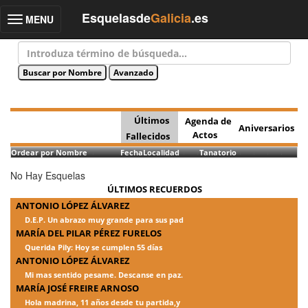
Esquelasde
Galicia
.es
MENU
Toggle
navigation
Últimos
Agenda de
Aniversarios
Actos
Fallecidos
Ordear por Nombre
Fecha
Localidad
Tanatorio
No Hay Esquelas
ÚLTIMOS RECUERDOS
ANTONIO LÓPEZ ÁLVAREZ
D.E.P. Un abrazo muy grande para sus pad
MARÍA DEL PILAR PÉREZ FURELOS
Querida Pily: Hoy se cumplen 55 días
ANTONIO LÓPEZ ÁLVAREZ
Mi mas sentido pesame. Descanse en paz.
MARÍA JOSÉ FREIRE ARNOSO
Hola madrina, 11 años desde tu partida,y