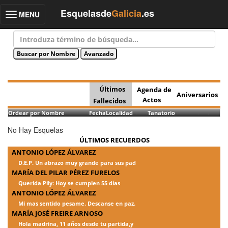
Esquelasde
Galicia
.es
MENU
Toggle
navigation
Últimos
Agenda de
Aniversarios
Actos
Fallecidos
Ordear por Nombre
Fecha
Localidad
Tanatorio
No Hay Esquelas
ÚLTIMOS RECUERDOS
ANTONIO LÓPEZ ÁLVAREZ
D.E.P. Un abrazo muy grande para sus pad
MARÍA DEL PILAR PÉREZ FURELOS
Querida Pily: Hoy se cumplen 55 días
ANTONIO LÓPEZ ÁLVAREZ
Mi mas sentido pesame. Descanse en paz.
MARÍA JOSÉ FREIRE ARNOSO
Hola madrina, 11 años desde tu partida,y