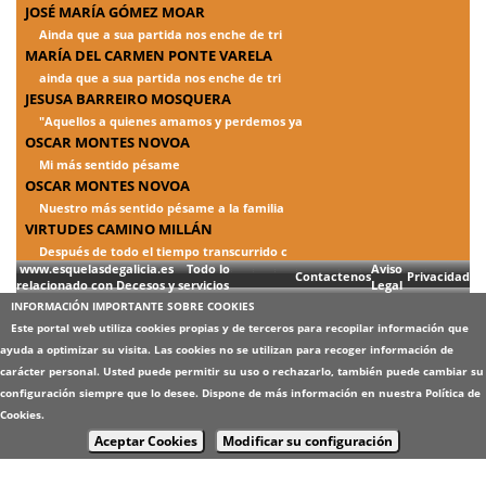
JOSÉ MARÍA GÓMEZ MOAR
Ainda que a sua partida nos enche de tri
MARÍA DEL CARMEN PONTE VARELA
ainda que a sua partida nos enche de tri
JESUSA BARREIRO MOSQUERA
"Aquellos a quienes amamos y perdemos ya
OSCAR MONTES NOVOA
Mi más sentido pésame
OSCAR MONTES NOVOA
Nuestro más sentido pésame a la familia
VIRTUDES CAMINO MILLÁN
Después de todo el tiempo transcurrido c
www.esquelasdegalicia.es Todo lo
Aviso
Contactenos
Privacidad
relacionado con Decesos y servicios
Legal
INFORMACIÓN IMPORTANTE SOBRE COOKIES
Este portal web utiliza cookies propias y de terceros para recopilar información que
ayuda a optimizar su visita. Las cookies no se utilizan para recoger información de
carácter personal. Usted puede permitir su uso o rechazarlo, también puede cambiar su
configuración siempre que lo desee. Dispone de más información en nuestra
Política de
Cookies
.