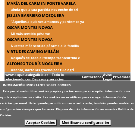
MARÍA DEL CARMEN PONTE VARELA
ainda que a sua partida nos enche de tri
JESUSA BARREIRO MOSQUERA
"Aquellos a quienes amamos y perdemos ya
OSCAR MONTES NOVOA
Mi más sentido pésame
OSCAR MONTES NOVOA
Nuestro más sentido pésame a la familia
VIRTUDES CAMINO MILLÁN
Después de todo el tiempo transcurrido c
ALFONSO TOURÍS NOGUEIRA
Alfonso, darte las gracias por tu alegrí
www.esquelasdegalicia.es Todo lo
Aviso
Contactenos
Privacidad
relacionado con Decesos y servicios
Legal
INFORMACIÓN IMPORTANTE SOBRE COOKIES
Este portal web utiliza cookies propias y de terceros para recopilar información que
ayuda a optimizar su visita. Las cookies no se utilizan para recoger información de
carácter personal. Usted puede permitir su uso o rechazarlo, también puede cambiar su
configuración siempre que lo desee. Dispone de más información en nuestra
Política de
Cookies
.