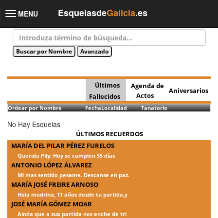
Esquelasde
Galicia
.es
MENU
Toggle
navigation
Últimos
Agenda de
Aniversarios
Actos
Fallecidos
Ordear por Nombre
Fecha
Localidad
Tanatorio
No Hay Esquelas
ÚLTIMOS RECUERDOS
MARÍA DEL PILAR PÉREZ FURELOS
Querida Pily: Hoy se cumplen 55 días
ANTONIO LÓPEZ ÁLVAREZ
Mi mas sentido pesame. Descanse en paz.
MARÍA JOSÉ FREIRE ARNOSO
Hola madrina, 11 años desde tu partida,y
JOSÉ MARÍA GÓMEZ MOAR
Ainda que a sua partida nos enche de tri