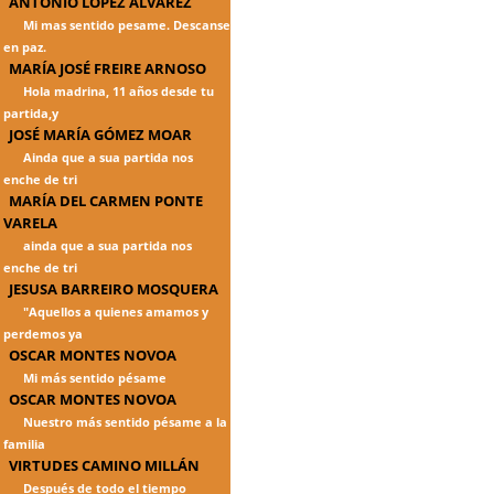
ANTONIO LÓPEZ ÁLVAREZ
Mi mas sentido pesame. Descanse
en paz.
MARÍA JOSÉ FREIRE ARNOSO
Hola madrina, 11 años desde tu
partida,y
JOSÉ MARÍA GÓMEZ MOAR
Ainda que a sua partida nos
enche de tri
MARÍA DEL CARMEN PONTE
VARELA
ainda que a sua partida nos
enche de tri
JESUSA BARREIRO MOSQUERA
"Aquellos a quienes amamos y
perdemos ya
OSCAR MONTES NOVOA
Mi más sentido pésame
OSCAR MONTES NOVOA
Nuestro más sentido pésame a la
familia
VIRTUDES CAMINO MILLÁN
Después de todo el tiempo