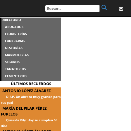
DIRECTORIO
ABOGADOS
FLORISTERÍAS
FUNERARIAS
GESTORÍAS
MARMOLERÍAS
SEGUROS
TANATORIOS
CEMENTERIOS
ÚLTIMOS RECUERDOS
ANTONIO LÓPEZ ÁLVAREZ
D.E.P. Un abrazo muy grande para
sus pad
MARÍA DEL PILAR PÉREZ
FURELOS
Querida Pily: Hoy se cumplen 55
días