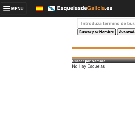
Esquelasde
Galicia
.es
MENU
Toggle
navigation
Ordear por Nombre
No Hay Esquelas