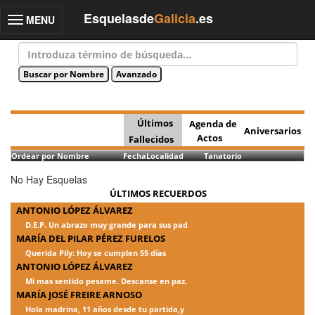
Esquelasde
Galicia
.es
MENU
Toggle
navigation
Últimos
Agenda de
Aniversarios
Actos
Fallecidos
Ordear por Nombre
Fecha
Localidad
Tanatorio
No Hay Esquelas
ÚLTIMOS RECUERDOS
ANTONIO LÓPEZ ÁLVAREZ
D.E.P. Un abrazo muy grande para sus pad
MARÍA DEL PILAR PÉREZ FURELOS
Querida Pily: Hoy se cumplen 55 días
ANTONIO LÓPEZ ÁLVAREZ
Mi mas sentido pesame. Descanse en paz.
MARÍA JOSÉ FREIRE ARNOSO
Hola madrina, 11 años desde tu partida,y