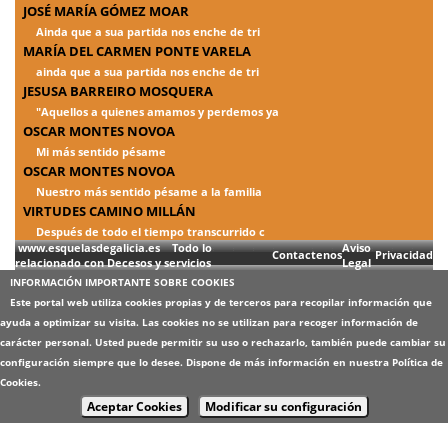
JOSÉ MARÍA GÓMEZ MOAR
Ainda que a sua partida nos enche de tri
MARÍA DEL CARMEN PONTE VARELA
ainda que a sua partida nos enche de tri
JESUSA BARREIRO MOSQUERA
"Aquellos a quienes amamos y perdemos ya
OSCAR MONTES NOVOA
Mi más sentido pésame
OSCAR MONTES NOVOA
Nuestro más sentido pésame a la familia
VIRTUDES CAMINO MILLÁN
Después de todo el tiempo transcurrido c
www.esquelasdegalicia.es Todo lo
Aviso
Contactenos
Privacidad
relacionado con Decesos y servicios
Legal
INFORMACIÓN IMPORTANTE SOBRE COOKIES
Este portal web utiliza cookies propias y de terceros para recopilar información que
ayuda a optimizar su visita. Las cookies no se utilizan para recoger información de
carácter personal. Usted puede permitir su uso o rechazarlo, también puede cambiar su
configuración siempre que lo desee. Dispone de más información en nuestra
Política de
Cookies
.