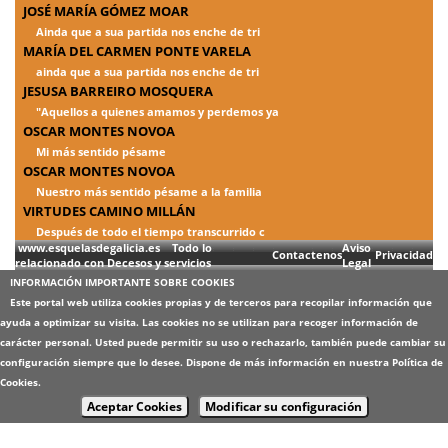
JOSÉ MARÍA GÓMEZ MOAR
Ainda que a sua partida nos enche de tri
MARÍA DEL CARMEN PONTE VARELA
ainda que a sua partida nos enche de tri
JESUSA BARREIRO MOSQUERA
"Aquellos a quienes amamos y perdemos ya
OSCAR MONTES NOVOA
Mi más sentido pésame
OSCAR MONTES NOVOA
Nuestro más sentido pésame a la familia
VIRTUDES CAMINO MILLÁN
Después de todo el tiempo transcurrido c
www.esquelasdegalicia.es Todo lo
Aviso
Contactenos
Privacidad
relacionado con Decesos y servicios
Legal
INFORMACIÓN IMPORTANTE SOBRE COOKIES
Este portal web utiliza cookies propias y de terceros para recopilar información que
ayuda a optimizar su visita. Las cookies no se utilizan para recoger información de
carácter personal. Usted puede permitir su uso o rechazarlo, también puede cambiar su
configuración siempre que lo desee. Dispone de más información en nuestra
Política de
Cookies
.