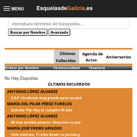
Esquelasde
Galicia
.es
MENU
Toggle
navigation
Últimos
Agenda de
Aniversarios
Actos
Fallecidos
Ordear por Nombre
Fecha
Localidad
Tanatorio
No Hay Esquelas
ÚLTIMOS RECUERDOS
ANTONIO LÓPEZ ÁLVAREZ
D.E.P. Un abrazo muy grande para sus pad
MARÍA DEL PILAR PÉREZ FURELOS
Querida Pily: Hoy se cumplen 55 días
ANTONIO LÓPEZ ÁLVAREZ
Mi mas sentido pesame. Descanse en paz.
MARÍA JOSÉ FREIRE ARNOSO
Hola madrina, 11 años desde tu partida,y