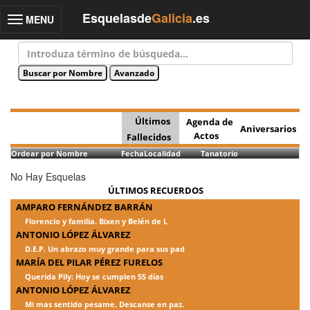
Esquelasde
Galicia
.es
MENU
Toggle
navigation
Últimos
Agenda de
Aniversarios
Actos
Fallecidos
Ordear por Nombre
Fecha
Localidad
Tanatorio
No Hay Esquelas
ÚLTIMOS RECUERDOS
AMPARO FERNÁNDEZ BARRÁN
Florencio y familia. Bixen y Belén de L
ANTONIO LÓPEZ ÁLVAREZ
D.E.P. Un abrazo muy grande para sus pad
MARÍA DEL PILAR PÉREZ FURELOS
Querida Pily: Hoy se cumplen 55 días
ANTONIO LÓPEZ ÁLVAREZ
Mi mas sentido pesame. Descanse en paz.