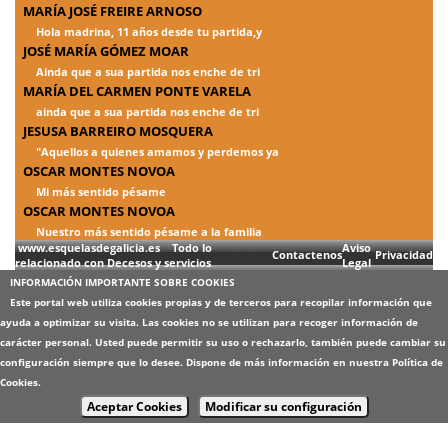
MARÍA JOSÉ FREIRE ARNOSO
Hola madrina, 11 años desde tu partida,y
JOSÉ MARÍA GÓMEZ MOAR
Ainda que a sua partida nos enche de tri
MARÍA DEL CARMEN PONTE VARELA
ainda que a sua partida nos enche de tri
JESUSA BARREIRO MOSQUERA
"Aquellos a quienes amamos y perdemos ya
OSCAR MONTES NOVOA
Mi más sentido pésame
OSCAR MONTES NOVOA
Nuestro más sentido pésame a la familia
www.esquelasdegalicia.es Todo lo
Aviso
Contactenos
Privacidad
relacionado con Decesos y servicios
Legal
INFORMACIÓN IMPORTANTE SOBRE COOKIES
Este portal web utiliza cookies propias y de terceros para recopilar información que
ayuda a optimizar su visita. Las cookies no se utilizan para recoger información de
carácter personal. Usted puede permitir su uso o rechazarlo, también puede cambiar su
configuración siempre que lo desee. Dispone de más información en nuestra
Política de
Cookies
.