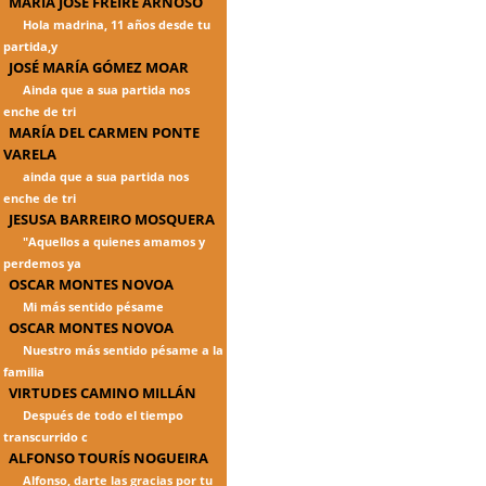
MARÍA JOSÉ FREIRE ARNOSO
Hola madrina, 11 años desde tu
partida,y
JOSÉ MARÍA GÓMEZ MOAR
Ainda que a sua partida nos
enche de tri
MARÍA DEL CARMEN PONTE
VARELA
ainda que a sua partida nos
enche de tri
JESUSA BARREIRO MOSQUERA
"Aquellos a quienes amamos y
perdemos ya
OSCAR MONTES NOVOA
Mi más sentido pésame
OSCAR MONTES NOVOA
Nuestro más sentido pésame a la
familia
VIRTUDES CAMINO MILLÁN
Después de todo el tiempo
transcurrido c
ALFONSO TOURÍS NOGUEIRA
Alfonso, darte las gracias por tu