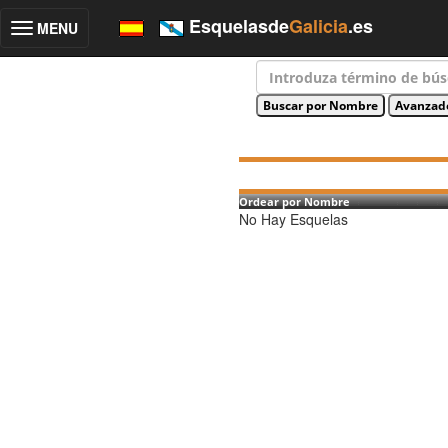
Esquelasde
Galicia
.es
MENU
Toggle
navigation
Ordear por Nombre
No Hay Esquelas