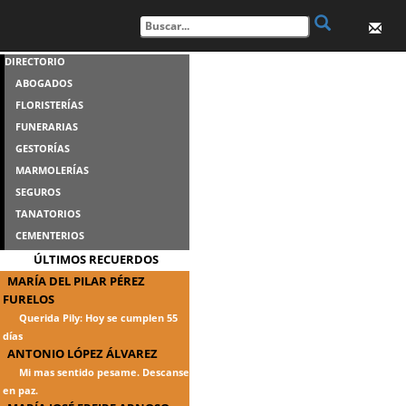
DIRECTORIO
ABOGADOS
FLORISTERÍAS
FUNERARIAS
GESTORÍAS
MARMOLERÍAS
SEGUROS
TANATORIOS
CEMENTERIOS
ÚLTIMOS RECUERDOS
MARÍA DEL PILAR PÉREZ
FURELOS
Querida Pily: Hoy se cumplen 55
días
ANTONIO LÓPEZ ÁLVAREZ
Mi mas sentido pesame. Descanse
en paz.