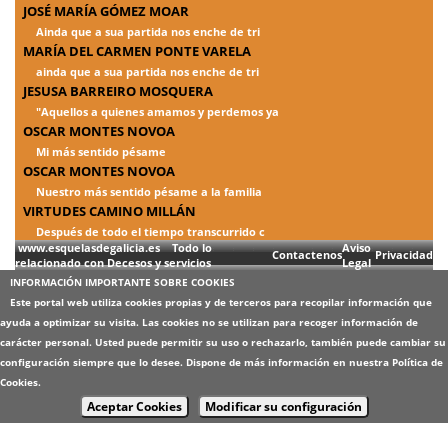
JOSÉ MARÍA GÓMEZ MOAR
Ainda que a sua partida nos enche de tri
MARÍA DEL CARMEN PONTE VARELA
ainda que a sua partida nos enche de tri
JESUSA BARREIRO MOSQUERA
"Aquellos a quienes amamos y perdemos ya
OSCAR MONTES NOVOA
Mi más sentido pésame
OSCAR MONTES NOVOA
Nuestro más sentido pésame a la familia
VIRTUDES CAMINO MILLÁN
Después de todo el tiempo transcurrido c
www.esquelasdegalicia.es Todo lo
Aviso
Contactenos
Privacidad
relacionado con Decesos y servicios
Legal
INFORMACIÓN IMPORTANTE SOBRE COOKIES
Este portal web utiliza cookies propias y de terceros para recopilar información que
ayuda a optimizar su visita. Las cookies no se utilizan para recoger información de
carácter personal. Usted puede permitir su uso o rechazarlo, también puede cambiar su
configuración siempre que lo desee. Dispone de más información en nuestra
Política de
Cookies
.