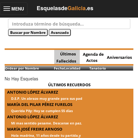
Esquelasde
Galicia
.es
MENU
Toggle
navigation
Últimos
Agenda de
Aniversarios
Actos
Fallecidos
Ordear por Nombre
Fecha
Localidad
Tanatorio
No Hay Esquelas
ÚLTIMOS RECUERDOS
ANTONIO LÓPEZ ÁLVAREZ
D.E.P. Un abrazo muy grande para sus pad
MARÍA DEL PILAR PÉREZ FURELOS
Querida Pily: Hoy se cumplen 55 días
ANTONIO LÓPEZ ÁLVAREZ
Mi mas sentido pesame. Descanse en paz.
MARÍA JOSÉ FREIRE ARNOSO
Hola madrina, 11 años desde tu partida,y