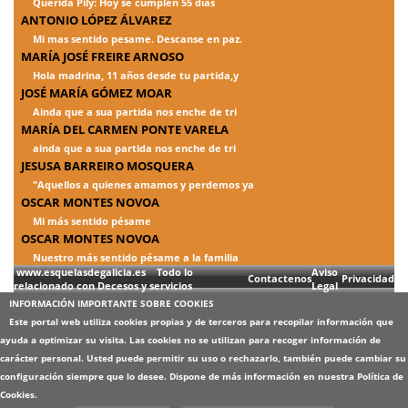
Querida Pily: Hoy se cumplen 55 días
ANTONIO LÓPEZ ÁLVAREZ
Mi mas sentido pesame. Descanse en paz.
MARÍA JOSÉ FREIRE ARNOSO
Hola madrina, 11 años desde tu partida,y
JOSÉ MARÍA GÓMEZ MOAR
Ainda que a sua partida nos enche de tri
MARÍA DEL CARMEN PONTE VARELA
ainda que a sua partida nos enche de tri
JESUSA BARREIRO MOSQUERA
"Aquellos a quienes amamos y perdemos ya
OSCAR MONTES NOVOA
Mi más sentido pésame
OSCAR MONTES NOVOA
Nuestro más sentido pésame a la familia
www.esquelasdegalicia.es Todo lo
Aviso
Contactenos
Privacidad
relacionado con Decesos y servicios
Legal
INFORMACIÓN IMPORTANTE SOBRE COOKIES
Este portal web utiliza cookies propias y de terceros para recopilar información que
ayuda a optimizar su visita. Las cookies no se utilizan para recoger información de
carácter personal. Usted puede permitir su uso o rechazarlo, también puede cambiar su
configuración siempre que lo desee. Dispone de más información en nuestra
Política de
Cookies
.