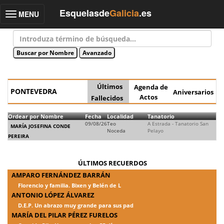
Esquelasde
Galicia
.es
MENU
Toggle
navigation
Últimos
Agenda de
PONTEVEDRA
Aniversarios
Actos
Fallecidos
Ordear por Nombre
Fecha
Localidad
Tanatorio
09/08/26
Teo
A Estrada - Tanatorio San
MARÍA JOSEFINA CONDE
Noceda
Pelayo
PEREIRA
ÚLTIMOS RECUERDOS
AMPARO FERNÁNDEZ BARRÁN
Florencio y familia. Bixen y Belén de L
ANTONIO LÓPEZ ÁLVAREZ
D.E.P. Un abrazo muy grande para sus pad
MARÍA DEL PILAR PÉREZ FURELOS