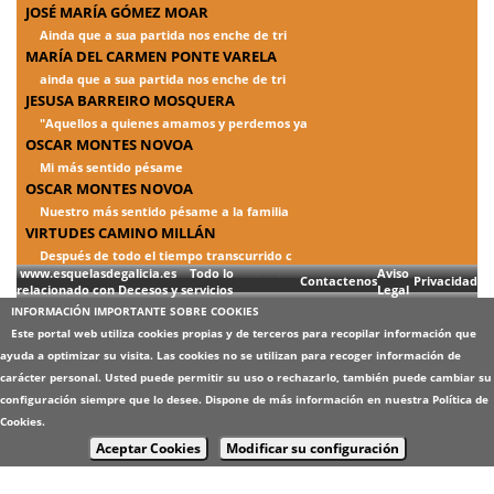
JOSÉ MARÍA GÓMEZ MOAR
Ainda que a sua partida nos enche de tri
MARÍA DEL CARMEN PONTE VARELA
ainda que a sua partida nos enche de tri
JESUSA BARREIRO MOSQUERA
"Aquellos a quienes amamos y perdemos ya
OSCAR MONTES NOVOA
Mi más sentido pésame
OSCAR MONTES NOVOA
Nuestro más sentido pésame a la familia
VIRTUDES CAMINO MILLÁN
Después de todo el tiempo transcurrido c
www.esquelasdegalicia.es Todo lo
Aviso
Contactenos
Privacidad
relacionado con Decesos y servicios
Legal
INFORMACIÓN IMPORTANTE SOBRE COOKIES
Este portal web utiliza cookies propias y de terceros para recopilar información que
ayuda a optimizar su visita. Las cookies no se utilizan para recoger información de
carácter personal. Usted puede permitir su uso o rechazarlo, también puede cambiar su
configuración siempre que lo desee. Dispone de más información en nuestra
Política de
Cookies
.