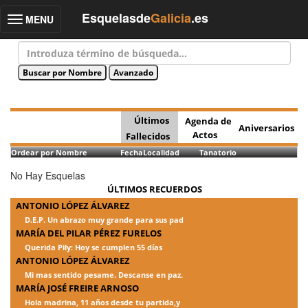
Esquelasde
Galicia
.es
MENU
Toggle
navigation
Últimos
Agenda de
Aniversarios
Actos
Fallecidos
Ordear por Nombre
Fecha
Localidad
Tanatorio
No Hay Esquelas
ÚLTIMOS RECUERDOS
ANTONIO LÓPEZ ÁLVAREZ
D.E.P. Un abrazo muy grande para sus pad
MARÍA DEL PILAR PÉREZ FURELOS
Querida Pily: Hoy se cumplen 55 días
ANTONIO LÓPEZ ÁLVAREZ
Mi mas sentido pesame. Descanse en paz.
MARÍA JOSÉ FREIRE ARNOSO
Hola madrina, 11 años desde tu partida,y