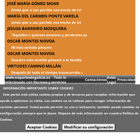
JOSÉ MARÍA GÓMEZ MOAR
Ainda que a sua partida nos enche de tri
MARÍA DEL CARMEN PONTE VARELA
ainda que a sua partida nos enche de tri
JESUSA BARREIRO MOSQUERA
"Aquellos a quienes amamos y perdemos ya
OSCAR MONTES NOVOA
Mi más sentido pésame
OSCAR MONTES NOVOA
Nuestro más sentido pésame a la familia
VIRTUDES CAMINO MILLÁN
Después de todo el tiempo transcurrido c
www.esquelasdegalicia.es Todo lo
Aviso
Contactenos
Privacidad
relacionado con Decesos y servicios
Legal
INFORMACIÓN IMPORTANTE SOBRE COOKIES
Este portal web utiliza cookies propias y de terceros para recopilar información que
ayuda a optimizar su visita. Las cookies no se utilizan para recoger información de
carácter personal. Usted puede permitir su uso o rechazarlo, también puede cambiar su
configuración siempre que lo desee. Dispone de más información en nuestra
Política de
Cookies
.