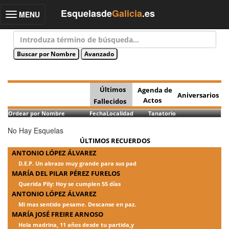
Esquelasde
Galicia
.es
MENU
Toggle
navigation
Últimos
Agenda de
Aniversarios
Actos
Fallecidos
Ordear por Nombre
Fecha
Localidad
Tanatorio
No Hay Esquelas
ÚLTIMOS RECUERDOS
ANTONIO LÓPEZ ÁLVAREZ
D.E.P. Un abrazo muy grande para sus pad
MARÍA DEL PILAR PÉREZ FURELOS
Querida Pily: Hoy se cumplen 55 días
ANTONIO LÓPEZ ÁLVAREZ
Mi mas sentido pesame. Descanse en paz.
MARÍA JOSÉ FREIRE ARNOSO
Hola madrina, 11 años desde tu partida,y