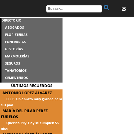
DIRECTORIO
ABOGADOS
FLORISTERÍAS
FUNERARIAS
GESTORÍAS
MARMOLERÍAS
SEGUROS
TANATORIOS
CEMENTERIOS
ÚLTIMOS RECUERDOS
ANTONIO LÓPEZ ÁLVAREZ
D.E.P. Un abrazo muy grande para
sus pad
MARÍA DEL PILAR PÉREZ
FURELOS
Querida Pily: Hoy se cumplen 55
días