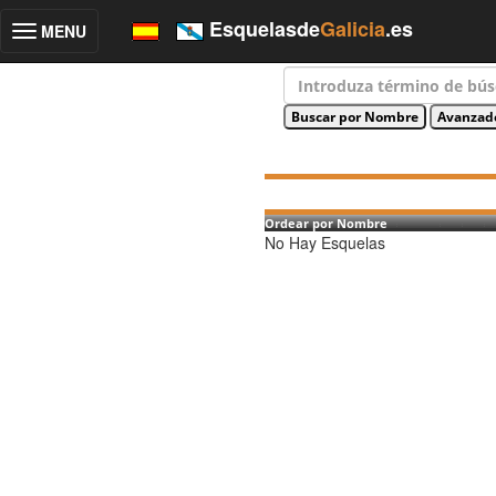
Esquelasde
Galicia
.es
MENU
Toggle
navigation
Ordear por Nombre
No Hay Esquelas