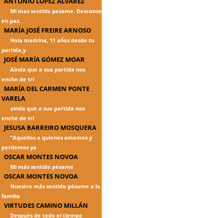
ANTONIO LÓPEZ ÁLVAREZ
Mi mas sentido pesame. Descanse
en paz.
MARÍA JOSÉ FREIRE ARNOSO
Hola madrina, 11 años desde tu
partida,y
JOSÉ MARÍA GÓMEZ MOAR
Ainda que a sua partida nos
enche de tri
MARÍA DEL CARMEN PONTE
VARELA
ainda que a sua partida nos
enche de tri
JESUSA BARREIRO MOSQUERA
"Aquellos a quienes amamos y
perdemos ya
OSCAR MONTES NOVOA
Mi más sentido pésame
OSCAR MONTES NOVOA
Nuestro más sentido pésame a la
familia
VIRTUDES CAMINO MILLÁN
Después de todo el tiempo