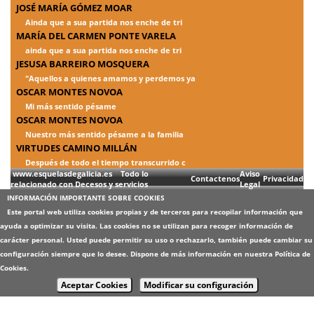
JOSÉ MARÍA GÓMEZ MOAR
Ainda que a sua partida nos enche de tri
MARÍA DEL CARMEN PONTE VARELA
ainda que a sua partida nos enche de tri
JESUSA BARREIRO MOSQUERA
"Aquellos a quienes amamos y perdemos ya
OSCAR MONTES NOVOA
Mi más sentido pésame
OSCAR MONTES NOVOA
Nuestro más sentido pésame a la familia
VIRTUDES CAMINO MILLÁN
Después de todo el tiempo transcurrido c
www.esquelasdegalicia.es Todo lo
Aviso
Contactenos
Privacidad
relacionado con Decesos y servicios
Legal
INFORMACIÓN IMPORTANTE SOBRE COOKIES
Este portal web utiliza cookies propias y de terceros para recopilar información que
ayuda a optimizar su visita. Las cookies no se utilizan para recoger información de
carácter personal. Usted puede permitir su uso o rechazarlo, también puede cambiar su
configuración siempre que lo desee. Dispone de más información en nuestra
Política de
Cookies
.