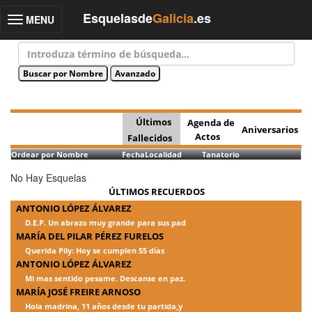
Esquelasde
Galicia
.es
MENU
Toggle
navigation
Últimos
Agenda de
Aniversarios
Actos
Fallecidos
Ordear por Nombre
Fecha
Localidad
Tanatorio
No Hay Esquelas
ÚLTIMOS RECUERDOS
ANTONIO LÓPEZ ÁLVAREZ
D.E.P. Un abrazo muy grande para sus pad
MARÍA DEL PILAR PÉREZ FURELOS
Querida Pily: Hoy se cumplen 55 días
ANTONIO LÓPEZ ÁLVAREZ
Mi mas sentido pesame. Descanse en paz.
MARÍA JOSÉ FREIRE ARNOSO
Hola madrina, 11 años desde tu partida,y