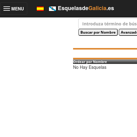
Esquelasde
Galicia
.es
MENU
Toggle
navigation
Ordear por Nombre
No Hay Esquelas