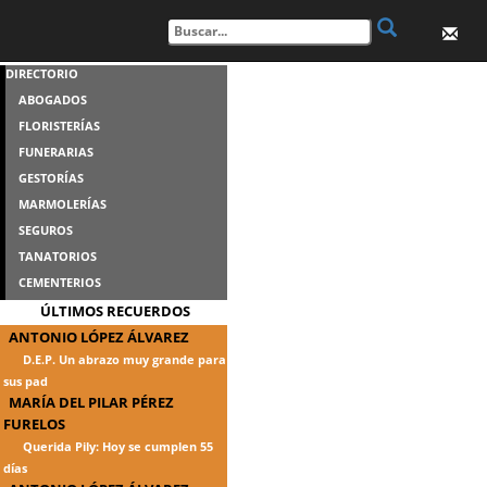
DIRECTORIO
ABOGADOS
FLORISTERÍAS
FUNERARIAS
GESTORÍAS
MARMOLERÍAS
SEGUROS
TANATORIOS
CEMENTERIOS
ÚLTIMOS RECUERDOS
ANTONIO LÓPEZ ÁLVAREZ
D.E.P. Un abrazo muy grande para
sus pad
MARÍA DEL PILAR PÉREZ
FURELOS
Querida Pily: Hoy se cumplen 55
días