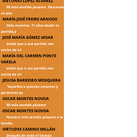
ANTONIO LÓPEZ ÁLVAREZ
Mi mas sentido pesame. Descanse
en paz.
MARÍA JOSÉ FREIRE ARNOSO
Hola madrina, 11 años desde tu
partida,y
JOSÉ MARÍA GÓMEZ MOAR
Ainda que a sua partida nos
enche de tri
MARÍA DEL CARMEN PONTE
VARELA
ainda que a sua partida nos
enche de tri
JESUSA BARREIRO MOSQUERA
"Aquellos a quienes amamos y
perdemos ya
OSCAR MONTES NOVOA
Mi más sentido pésame
OSCAR MONTES NOVOA
Nuestro más sentido pésame a la
familia
VIRTUDES CAMINO MILLÁN
Después de todo el tiempo