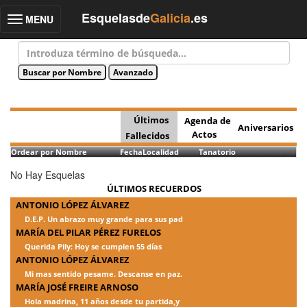
Esquelasde
Galicia
.es
MENU
Toggle
navigation
Últimos
Agenda de
Aniversarios
Actos
Fallecidos
Ordear por Nombre
Fecha
Localidad
Tanatorio
No Hay Esquelas
ÚLTIMOS RECUERDOS
ANTONIO LÓPEZ ÁLVAREZ
D.E.P. Un abrazo muy grande para sus pad
MARÍA DEL PILAR PÉREZ FURELOS
Querida Pily: Hoy se cumplen 55 días
ANTONIO LÓPEZ ÁLVAREZ
Mi mas sentido pesame. Descanse en paz.
MARÍA JOSÉ FREIRE ARNOSO
Hola madrina, 11 años desde tu partida,y