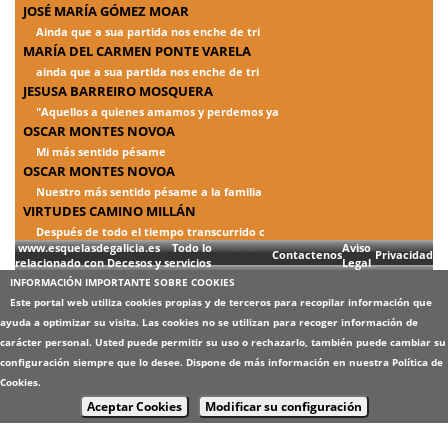
JOSÉ MARÍA GÓMEZ MOAR
Ainda que a sua partida nos enche de tri
MARÍA DEL CARMEN PONTE VARELA
ainda que a sua partida nos enche de tri
JESUSA BARREIRO MOSQUERA
"Aquellos a quienes amamos y perdemos ya
OSCAR MONTES NOVOA
Mi más sentido pésame
OSCAR MONTES NOVOA
Nuestro más sentido pésame a la familia
VIRTUDES CAMINO MILLÁN
Después de todo el tiempo transcurrido c
www.esquelasdegalicia.es Todo lo
Aviso
Contactenos
Privacidad
relacionado con Decesos y servicios
Legal
INFORMACIÓN IMPORTANTE SOBRE COOKIES
Este portal web utiliza cookies propias y de terceros para recopilar información que
ayuda a optimizar su visita. Las cookies no se utilizan para recoger información de
carácter personal. Usted puede permitir su uso o rechazarlo, también puede cambiar su
configuración siempre que lo desee. Dispone de más información en nuestra
Política de
Cookies
.