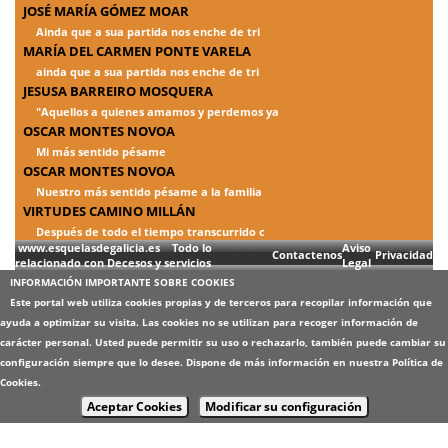
JOSÉ MARÍA GÓMEZ MOAR
Ainda que a sua partida nos enche de tri
MARÍA DEL CARMEN PONTE VARELA
ainda que a sua partida nos enche de tri
JESUSA BARREIRO MOSQUERA
"Aquellos a quienes amamos y perdemos ya
OSCAR MONTES NOVOA
Mi más sentido pésame
OSCAR MONTES NOVOA
Nuestro más sentido pésame a la familia
VIRTUDES CAMINO MILLÁN
Después de todo el tiempo transcurrido c
www.esquelasdegalicia.es Todo lo
Aviso
Contactenos
Privacidad
relacionado con Decesos y servicios
Legal
INFORMACIÓN IMPORTANTE SOBRE COOKIES
Este portal web utiliza cookies propias y de terceros para recopilar información que
ayuda a optimizar su visita. Las cookies no se utilizan para recoger información de
carácter personal. Usted puede permitir su uso o rechazarlo, también puede cambiar su
configuración siempre que lo desee. Dispone de más información en nuestra
Política de
Cookies
.