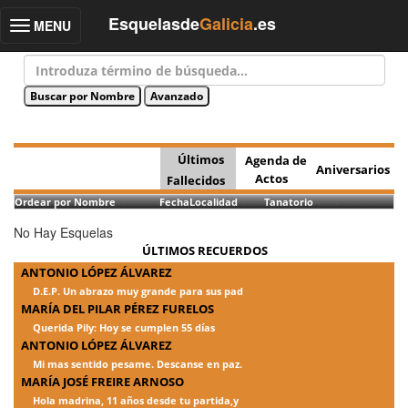
Esquelasde
Galicia
.es
MENU
Toggle
navigation
Últimos
Agenda de
Aniversarios
Actos
Fallecidos
Ordear por Nombre
Fecha
Localidad
Tanatorio
No Hay Esquelas
ÚLTIMOS RECUERDOS
ANTONIO LÓPEZ ÁLVAREZ
D.E.P. Un abrazo muy grande para sus pad
MARÍA DEL PILAR PÉREZ FURELOS
Querida Pily: Hoy se cumplen 55 días
ANTONIO LÓPEZ ÁLVAREZ
Mi mas sentido pesame. Descanse en paz.
MARÍA JOSÉ FREIRE ARNOSO
Hola madrina, 11 años desde tu partida,y