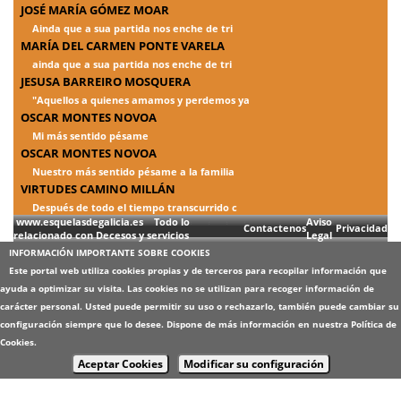
JOSÉ MARÍA GÓMEZ MOAR
Ainda que a sua partida nos enche de tri
MARÍA DEL CARMEN PONTE VARELA
ainda que a sua partida nos enche de tri
JESUSA BARREIRO MOSQUERA
"Aquellos a quienes amamos y perdemos ya
OSCAR MONTES NOVOA
Mi más sentido pésame
OSCAR MONTES NOVOA
Nuestro más sentido pésame a la familia
VIRTUDES CAMINO MILLÁN
Después de todo el tiempo transcurrido c
www.esquelasdegalicia.es Todo lo
Aviso
Contactenos
Privacidad
relacionado con Decesos y servicios
Legal
INFORMACIÓN IMPORTANTE SOBRE COOKIES
Este portal web utiliza cookies propias y de terceros para recopilar información que
ayuda a optimizar su visita. Las cookies no se utilizan para recoger información de
carácter personal. Usted puede permitir su uso o rechazarlo, también puede cambiar su
configuración siempre que lo desee. Dispone de más información en nuestra
Política de
Cookies
.