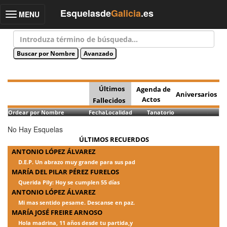
Esquelasde
Galicia
.es
MENU
Toggle
navigation
Últimos
Agenda de
Aniversarios
Actos
Fallecidos
Ordear por Nombre
Fecha
Localidad
Tanatorio
No Hay Esquelas
ÚLTIMOS RECUERDOS
ANTONIO LÓPEZ ÁLVAREZ
D.E.P. Un abrazo muy grande para sus pad
MARÍA DEL PILAR PÉREZ FURELOS
Querida Pily: Hoy se cumplen 55 días
ANTONIO LÓPEZ ÁLVAREZ
Mi mas sentido pesame. Descanse en paz.
MARÍA JOSÉ FREIRE ARNOSO
Hola madrina, 11 años desde tu partida,y