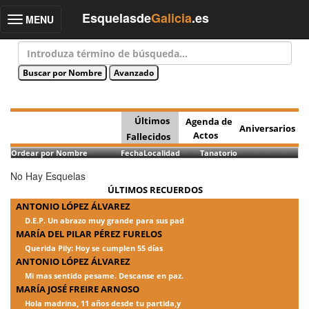
Esquelasde
Galicia
.es
MENU
Toggle
navigation
Últimos
Agenda de
Aniversarios
Actos
Fallecidos
Ordear por Nombre
Fecha
Localidad
Tanatorio
No Hay Esquelas
ÚLTIMOS RECUERDOS
ANTONIO LÓPEZ ÁLVAREZ
D.E.P. Un abrazo muy grande para sus pad
MARÍA DEL PILAR PÉREZ FURELOS
Querida Pily: Hoy se cumplen 55 días
ANTONIO LÓPEZ ÁLVAREZ
Mi mas sentido pesame. Descanse en paz.
MARÍA JOSÉ FREIRE ARNOSO
Hola madrina, 11 años desde tu partida,y