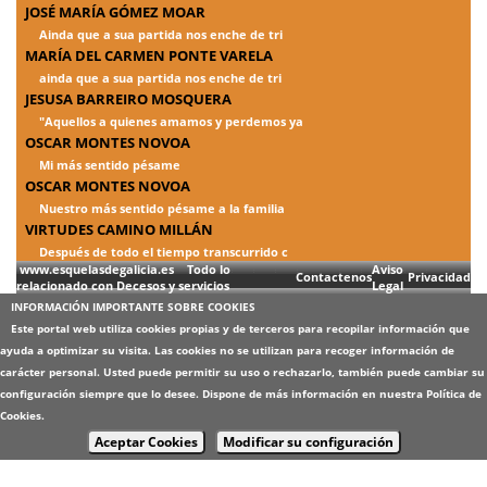
JOSÉ MARÍA GÓMEZ MOAR
Ainda que a sua partida nos enche de tri
MARÍA DEL CARMEN PONTE VARELA
ainda que a sua partida nos enche de tri
JESUSA BARREIRO MOSQUERA
"Aquellos a quienes amamos y perdemos ya
OSCAR MONTES NOVOA
Mi más sentido pésame
OSCAR MONTES NOVOA
Nuestro más sentido pésame a la familia
VIRTUDES CAMINO MILLÁN
Después de todo el tiempo transcurrido c
www.esquelasdegalicia.es Todo lo
Aviso
Contactenos
Privacidad
relacionado con Decesos y servicios
Legal
INFORMACIÓN IMPORTANTE SOBRE COOKIES
Este portal web utiliza cookies propias y de terceros para recopilar información que
ayuda a optimizar su visita. Las cookies no se utilizan para recoger información de
carácter personal. Usted puede permitir su uso o rechazarlo, también puede cambiar su
configuración siempre que lo desee. Dispone de más información en nuestra
Política de
Cookies
.