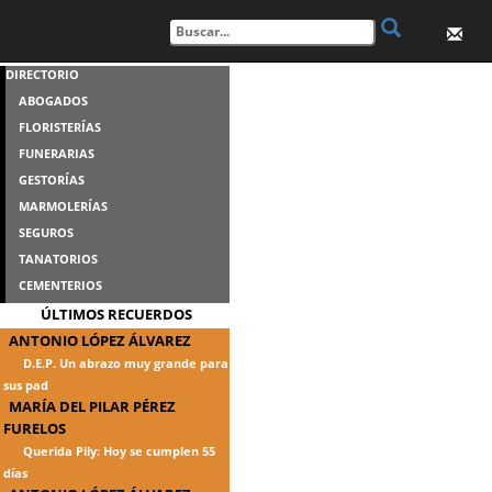
DIRECTORIO
ABOGADOS
FLORISTERÍAS
FUNERARIAS
GESTORÍAS
MARMOLERÍAS
SEGUROS
TANATORIOS
CEMENTERIOS
ÚLTIMOS RECUERDOS
ANTONIO LÓPEZ ÁLVAREZ
D.E.P. Un abrazo muy grande para
sus pad
MARÍA DEL PILAR PÉREZ
FURELOS
Querida Pily: Hoy se cumplen 55
días