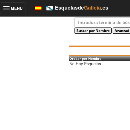
Esquelasde
Galicia
.es
MENU
Toggle
navigation
Ordear por Nombre
No Hay Esquelas