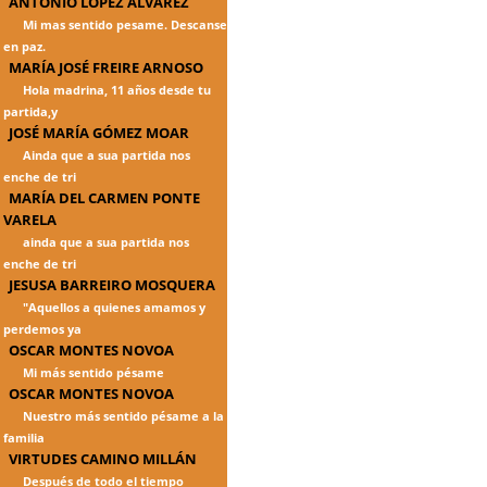
ANTONIO LÓPEZ ÁLVAREZ
Mi mas sentido pesame. Descanse
en paz.
MARÍA JOSÉ FREIRE ARNOSO
Hola madrina, 11 años desde tu
partida,y
JOSÉ MARÍA GÓMEZ MOAR
Ainda que a sua partida nos
enche de tri
MARÍA DEL CARMEN PONTE
VARELA
ainda que a sua partida nos
enche de tri
JESUSA BARREIRO MOSQUERA
"Aquellos a quienes amamos y
perdemos ya
OSCAR MONTES NOVOA
Mi más sentido pésame
OSCAR MONTES NOVOA
Nuestro más sentido pésame a la
familia
VIRTUDES CAMINO MILLÁN
Después de todo el tiempo