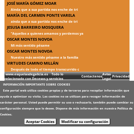
JOSÉ MARÍA GÓMEZ MOAR
Ainda que a sua partida nos enche de tri
MARÍA DEL CARMEN PONTE VARELA
ainda que a sua partida nos enche de tri
JESUSA BARREIRO MOSQUERA
"Aquellos a quienes amamos y perdemos ya
OSCAR MONTES NOVOA
Mi más sentido pésame
OSCAR MONTES NOVOA
Nuestro más sentido pésame a la familia
VIRTUDES CAMINO MILLÁN
Después de todo el tiempo transcurrido c
www.esquelasdegalicia.es Todo lo
Aviso
Contactenos
Privacidad
relacionado con Decesos y servicios
Legal
INFORMACIÓN IMPORTANTE SOBRE COOKIES
Este portal web utiliza cookies propias y de terceros para recopilar información que
ayuda a optimizar su visita. Las cookies no se utilizan para recoger información de
carácter personal. Usted puede permitir su uso o rechazarlo, también puede cambiar su
configuración siempre que lo desee. Dispone de más información en nuestra
Política de
Cookies
.