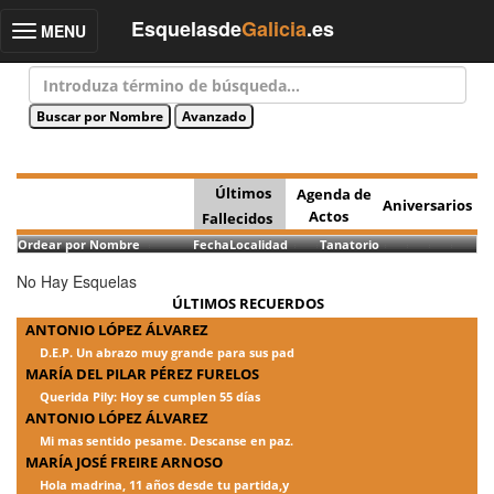
Esquelasde
Galicia
.es
MENU
Toggle
navigation
Últimos
Agenda de
Aniversarios
Actos
Fallecidos
Ordear por Nombre
Fecha
Localidad
Tanatorio
No Hay Esquelas
ÚLTIMOS RECUERDOS
ANTONIO LÓPEZ ÁLVAREZ
D.E.P. Un abrazo muy grande para sus pad
MARÍA DEL PILAR PÉREZ FURELOS
Querida Pily: Hoy se cumplen 55 días
ANTONIO LÓPEZ ÁLVAREZ
Mi mas sentido pesame. Descanse en paz.
MARÍA JOSÉ FREIRE ARNOSO
Hola madrina, 11 años desde tu partida,y