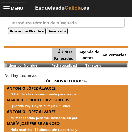
Esquelasde
Galicia
.es
MENU
Toggle
navigation
Últimos
Agenda de
Aniversarios
Actos
Fallecidos
Ordear por Nombre
Fecha
Localidad
Tanatorio
No Hay Esquelas
ÚLTIMOS RECUERDOS
ANTONIO LÓPEZ ÁLVAREZ
D.E.P. Un abrazo muy grande para sus pad
MARÍA DEL PILAR PÉREZ FURELOS
Querida Pily: Hoy se cumplen 55 días
ANTONIO LÓPEZ ÁLVAREZ
Mi mas sentido pesame. Descanse en paz.
MARÍA JOSÉ FREIRE ARNOSO
Hola madrina, 11 años desde tu partida,y