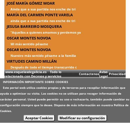
JOSÉ MARÍA GÓMEZ MOAR
Ainda que a sua partida nos enche de tri
MARÍA DEL CARMEN PONTE VARELA
ainda que a sua partida nos enche de tri
JESUSA BARREIRO MOSQUERA
"Aquellos a quienes amamos y perdemos ya
OSCAR MONTES NOVOA
Mi más sentido pésame
OSCAR MONTES NOVOA
Nuestro más sentido pésame a la familia
VIRTUDES CAMINO MILLÁN
Después de todo el tiempo transcurrido c
www.esquelasdegalicia.es Todo lo
Aviso
Contactenos
Privacidad
relacionado con Decesos y servicios
Legal
INFORMACIÓN IMPORTANTE SOBRE COOKIES
Este portal web utiliza cookies propias y de terceros para recopilar información que
ayuda a optimizar su visita. Las cookies no se utilizan para recoger información de
carácter personal. Usted puede permitir su uso o rechazarlo, también puede cambiar su
configuración siempre que lo desee. Dispone de más información en nuestra
Política de
Cookies
.