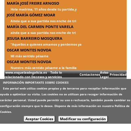
MARÍA JOSÉ FREIRE ARNOSO
Hola madrina, 11 años desde tu partida,y
JOSÉ MARÍA GÓMEZ MOAR
Ainda que a sua partida nos enche de tri
MARÍA DEL CARMEN PONTE VARELA
ainda que a sua partida nos enche de tri
JESUSA BARREIRO MOSQUERA
"Aquellos a quienes amamos y perdemos ya
OSCAR MONTES NOVOA
Mi más sentido pésame
OSCAR MONTES NOVOA
Nuestro más sentido pésame a la familia
www.esquelasdegalicia.es Todo lo
Aviso
Contactenos
Privacidad
relacionado con Decesos y servicios
Legal
INFORMACIÓN IMPORTANTE SOBRE COOKIES
Este portal web utiliza cookies propias y de terceros para recopilar información que
ayuda a optimizar su visita. Las cookies no se utilizan para recoger información de
carácter personal. Usted puede permitir su uso o rechazarlo, también puede cambiar su
configuración siempre que lo desee. Dispone de más información en nuestra
Política de
Cookies
.