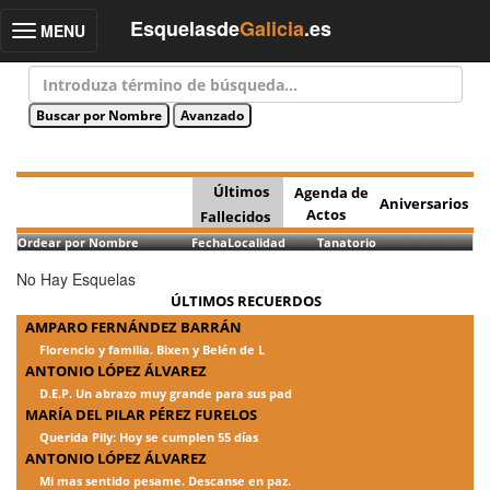
Esquelasde
Galicia
.es
MENU
Toggle
navigation
Últimos
Agenda de
Aniversarios
Actos
Fallecidos
Ordear por Nombre
Fecha
Localidad
Tanatorio
No Hay Esquelas
ÚLTIMOS RECUERDOS
AMPARO FERNÁNDEZ BARRÁN
Florencio y familia. Bixen y Belén de L
ANTONIO LÓPEZ ÁLVAREZ
D.E.P. Un abrazo muy grande para sus pad
MARÍA DEL PILAR PÉREZ FURELOS
Querida Pily: Hoy se cumplen 55 días
ANTONIO LÓPEZ ÁLVAREZ
Mi mas sentido pesame. Descanse en paz.